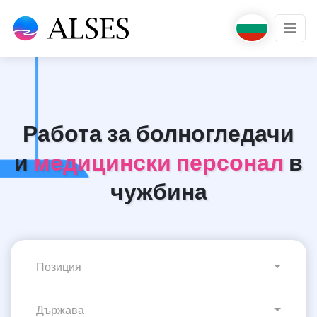
Работа за болногледачи
и
медицински персонал
в
чужбина
Позиция
Държава