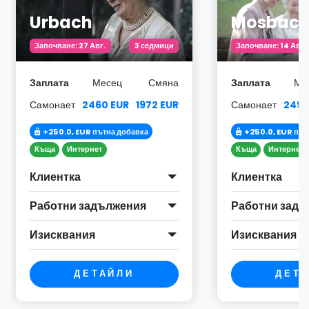
Urbach
Mosbac
Започване: 27 Авг.
3 седмици
Започване: 14 Авг.
Заплата
Месец
Смяна
Заплата
Ме
Самонает
2460 EUR
1972 EUR
Самонает
2490
+250.0, EUR пътна добавка
+250.0, EUR път
Къща
Интернет
Къща
Интернет
Клиентка
Клиентка
Работни задължения
Работни задъ
Изисквания
Изисквания
ДЕТАЙЛИ
ДЕТ