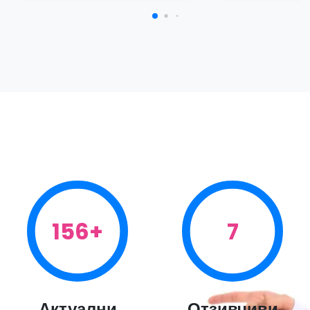
156+
7
Актуални
Отзивчиви