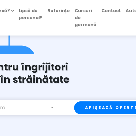
uncă?
Lipsă de
Referințe
Cursuri
Contact
Aute
personal?
de
germană
ru îngrijitori
în străinătate
ră
AFIȘEAZĂ OFERT