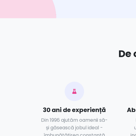
De 
30 ani de experiență
Ab
Din 1996 ajutăm oamenii să-
și găsească jobul ideal -
îmbunătățirea constantă
in