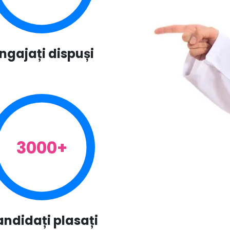
ngajați dispuși
3000+
ndidați plasați