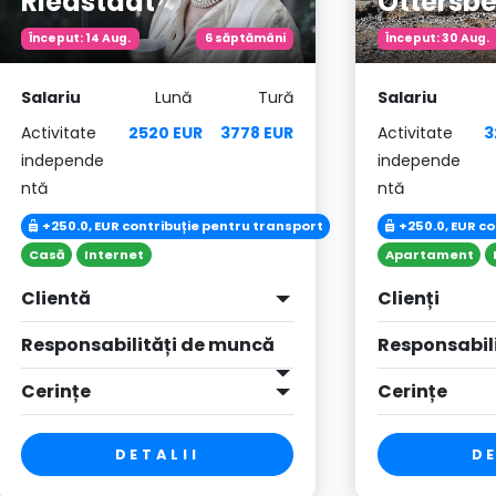
Riedstadt
Ottersb
Început: 14 Aug.
6 săptămâni
Început: 30 Aug.
Salariu
Lună
Tură
Salariu
Activitate
2520 EUR
3778 EUR
Activitate
3
independe
independe
ntă
ntă
+250.0, EUR contribuție pentru transport
+250.0, EUR c
Casă
Internet
Apartament
Clientă
Clienți
Responsabilități de muncă
Responsabil
Cerințe
Cerințe
DETALII
DE