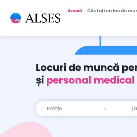
Acasă
Căutați un loc de m
Locuri de muncă pent
și
personal medical
Poziție
Ța