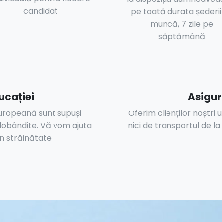
candidat
pe toată durata șederii
muncă, 7 zile pe
săptămână
ucației
Asigur
 Europeană sunt supuși
Oferim clienților noștri
dobândite. Vă vom ajuta
nici de transportul de l
n străinătate