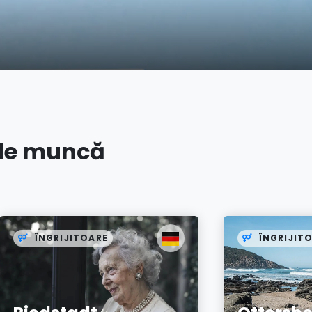
 de muncă
ÎNGRIJITOARE
ÎNGRIJIT