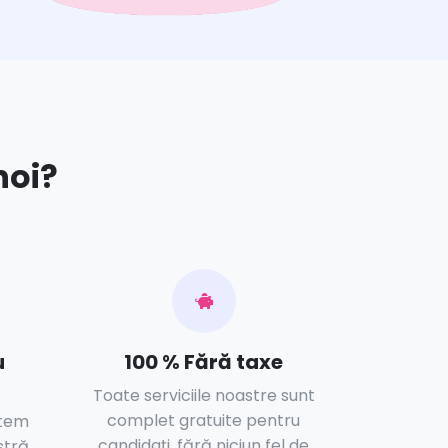
noi?
u
100 % Fără taxe
Toate serviciile noastre sunt
complet gratuite pentru
ntem
candidați, fără niciun fel de
stră