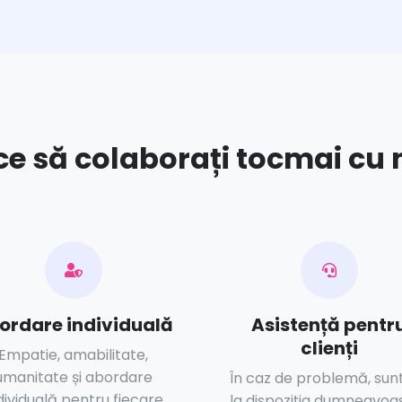
ce să colaborați tocmai cu 
ordare individuală
Asistență pentr
clienți
Empatie, amabilitate,
umanitate și abordare
În caz de problemă, su
dividuală pentru fiecare
la dispoziția dumneavoa