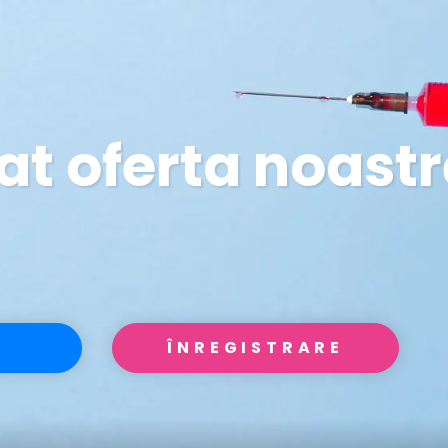
at oferta noast
ÎNREGISTRARE