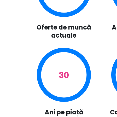
Oferte de muncă
A
actuale
30
Ani pe piață
Ca