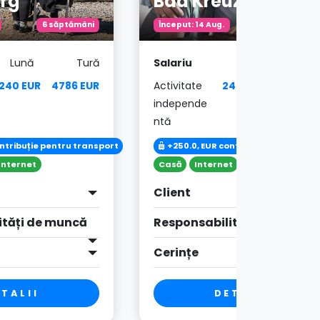
erg
Bad Kreuznach
6 săptămâni
Început: 14 Aug.
6 săptămân
Lună
Tură
Salariu
Lună
Tu
240 EUR
4786 EUR
Activitate
2490 EUR
3736 E
independe
ntă
ontribuție pentru transport
+250.0, EUR contribuție pentru tr
Internet
Casă
Internet
Client
ități de muncă
Responsabilități de muncă
Cerințe
TALII
DETALII