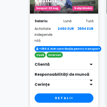
Rastatt
 săptămâni
Început: 20 Aug.
6 săptămâni
Tură
Salariu
Lună
Tură
3660 EUR
Activitate
2460 EUR
3694 EUR
independe
ntă
pentru transport
+250.0, EUR contribuție pentru transport
Casă
Internet
Clientă
 muncă
Responsabilități de muncă
Cerințe
DETALII