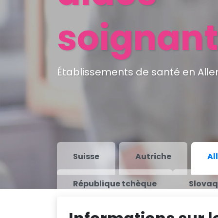
soignan
Établissements de santé en Alle
Suisse
Autriche
Al
République tchèque
Slovaq