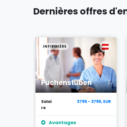
Dernières offres d'e
INFIRMIÈRE
Puchenstuben
7200, CHF
Salai
3795 - 3795, EUR
re
Avantages