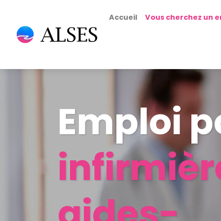
Accueil
Vous cherchez un e
Emploi p
infirmièr
aides-