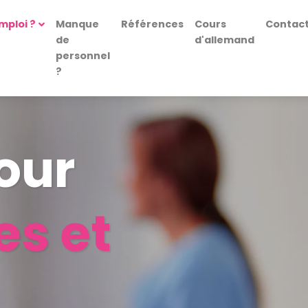
mploi ?
Manque
Références
Cours
Contac
de
d'allemand
personnel
?
our
es et