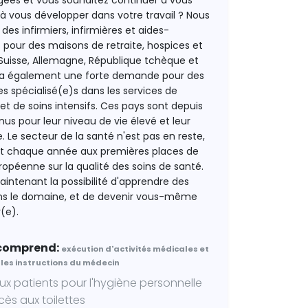
ées et vous souhaitez continuer à vous
 à vous développer dans votre travail ? Nous
es infirmiers, infirmières et aides-
 pour des maisons de retraite, hospices et
Suisse, Allemagne, République tchèque et
 y a également une forte demande pour des
es spécialisé(e)s dans les services de
et de soins intensifs. Ces pays sont depuis
nus pour leur niveau de vie élevé et leur
e. Le secteur de la santé n'est pas en reste,
ent chaque année aux premières places de
ropéenne sur la qualité des soins de santé.
intenant la possibilité d'apprendre des
ans le domaine, et de devenir vous-même
r(e).
 comprend:
exécution d'activités médicales et
 les instructions du médecin
ux patients pour l'hygiène personnelle
ccès aux toilettes