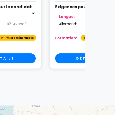
ur le candidat
Exigences pour le candidat
Langue:
B2-Avancé
Allemand:
B2-Avancé
Formation:
Infirmière Généraliste
Infirmière Généralist
TAILS
DÉTAILS