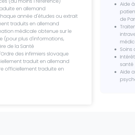
ces (au moins 1 référence)
Aide à
raduite en allemand
patien
chaque année d'études ou extrait
de Par
ment traduits en allemand
Traite
rmation médicale obtenue sur le
intrav
e (pour plus d'informations,
médica
tère de la Santé
Soins 
l'Ordre des infirmiers slovaque
Intérê
ciellement traduit en allemand
santé
ire officiellement traduite en
Aide a
psych