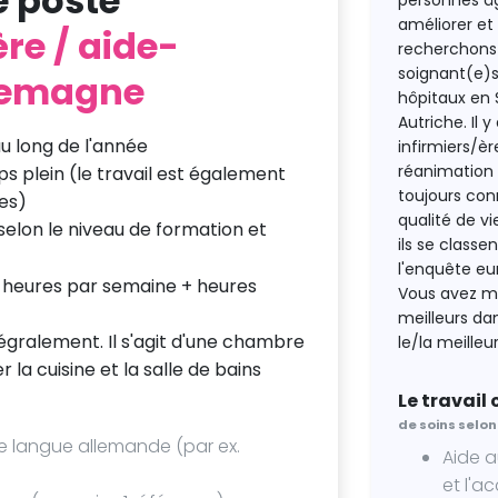
e poste
personnes âg
améliorer et
ère / aide-
recherchons d
soignant(e)s
llemagne
hôpitaux en 
Autriche. Il
au long de l'année
infirmiers/èr
réanimation 
s plein (le travail est également
toujours con
es)
qualité de vi
selon le niveau de formation et
ils se class
l'enquête eu
heures par semaine + heures
Vous avez ma
meilleurs d
égralement. Il s'agit d'une chambre
le/la meilleu
er la cuisine et la salle de bains
Le travail
de soins selon
de langue allemande (par ex.
Aide a
et l'a