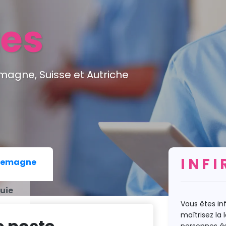
tes
magne, Suisse et Autriche
INFI
lemagne
uie
Vous êtes in
maîtrisez la