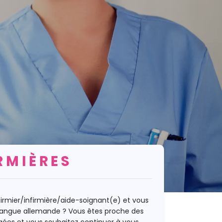
RMIÈRES
firmier/infirmière/aide-soignant(e) et vous
 langue allemande ? Vous êtes proche des