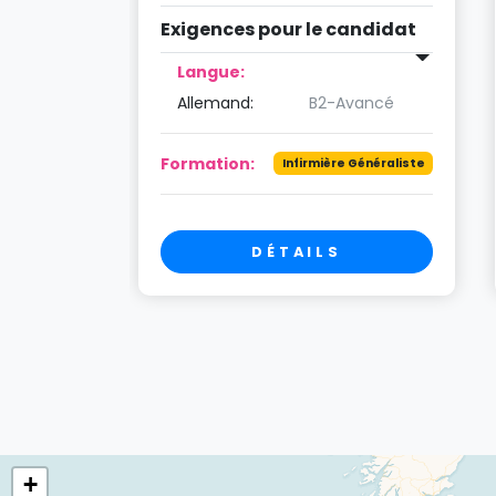
andidat
Exigences pour le candidat
Langue:
ancé
Allemand:
B2-Avancé
Formation:
Généraliste
Infirmière Généraliste
DÉTAILS
+