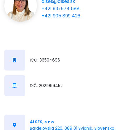
alses@alses.sk
+421 915 974 588
+421 905 899 426
IČO: 36504696
DIČ: 2021999452
ALSES, s.r.o.
Bardejovská 220, 089 01 Svidník, Slovensko