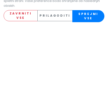
spletni strani. Vaše preference bodo shranjene ob naslednjih
obiskih.
ZAVRNITI
SPREJMI
PRILAGODITI
VSE
VSE
ALSES s.r.o.
×
Bardejovská 220, 089 01 Svidník, Slovensko