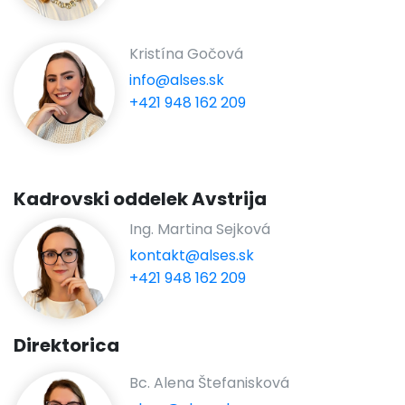
Kristína Gočová
info@alses.sk
+421 948 162 209
Kadrovski oddelek Avstrija
Ing. Martina Sejková
kontakt@alses.sk
+421 948 162 209
Direktorica
Bc. Alena Štefanisková