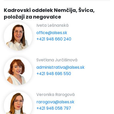
Kadrovski oddelek Nemčija, Švica,
položaji za negovalce
Iveta Lešnanská
office@alses.sk
+421 948 660 240
Svetlana Jurčišinová
administrativa@alses.sk
+421 948 696 550
Veronika Rarogová
rarogova@alses.sk
+421 948 058 797