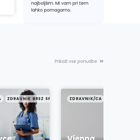
najboljšim. Mi vam pri tem
lahko pomagamo.
Prikaži vse ponudbe
A
ZDRAVNIK BREZ SPECIALIZACIJE
ZDRAVNIK/CA
ZDRAVNIK SP
vce
Vienna