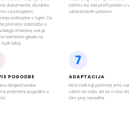
bne dokumente, da lahko
zahtev bo vaš profil poslan v 
mo s postopkom
zdravstvenih ustanov
vanja izobrazbe v tujini. Če
te priznano izobrazbo v
 vašega interesa, vas je
e namestiti glede na
 tudi takoj.
7
PIS POGODBE
ADAPTACIJA
eru obojestranske
Mi in naši tuji partnerji smo v
itve prejmete pogodbo o
celoti na voljo, da se v novi dr
tvi
čim prej navadite.