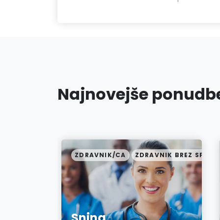
Najnovejše ponudbe
NIK SPECIALIST
ZDRAVNIK/CA
ZDRAVNIK BREZ SPECIA
Snina