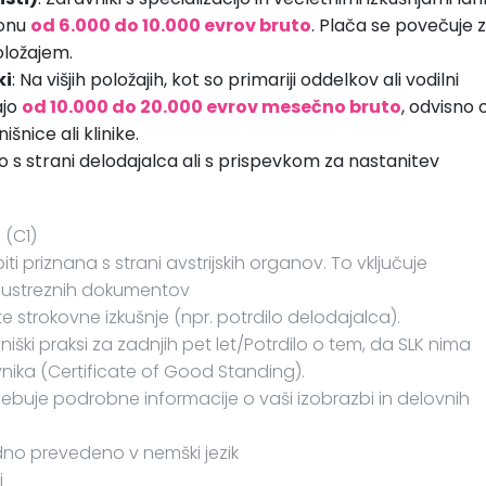
ponu
od 6.000 do 10.000 evrov bruto
. Plača se povečuje z
položajem.
ki
: Na višjih položajih, kot so primariji oddelkov ali vodilni
ajo
od 10.000 do 20.000 evrov mesečno bruto
, odvisno 
šnice ali klinike.
 s strani delodajalca ali s prispevkom za nastanitev
 (C1)
 priznana s strani avstrijskih organov. To vključuje
ih ustreznih dokumentov
te strokovne izkušnje (npr. potrdilo delodajalca).
iški praksi za zadnjih pet let/Potrdilo o tem, da SLK nima
nika (Certificate of Good Standing).
i vsebuje podrobne informacije o vaši izobrazbi in delovnih
adno prevedeno v nemški jezik
i