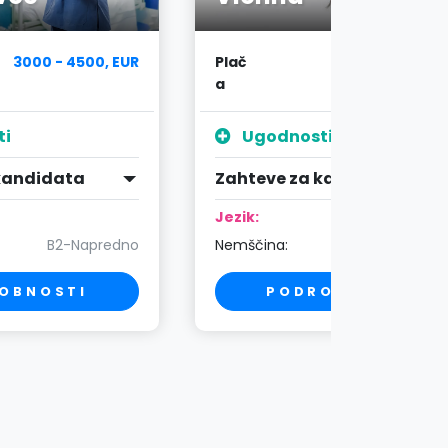
3000 - 4500, EUR
Plač
4200 - 5000, E
a
ti
Ugodnosti
kandidata
Zahteve za kandidata
Jezik:
B2-Napredno
Nemščina:
C1-Strokov
OBNOSTI
PODROBNOSTI