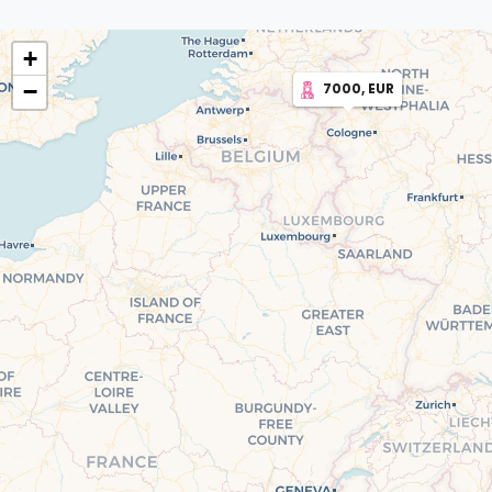
+
−
7000, EUR