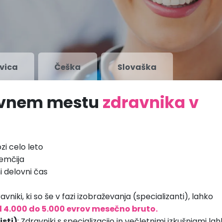
vica
Češka
Slovaška
lovnem mestu
zdravnika v
zi celo leto
emčija
i delovni čas
avniki, ki so še v fazi izobraževanja (specializanti), lahko
 4.000 do 5.000 evrov mesečno bruto.
isti)
: Zdravniki s specializacijo in večletnimi izkušnjami la