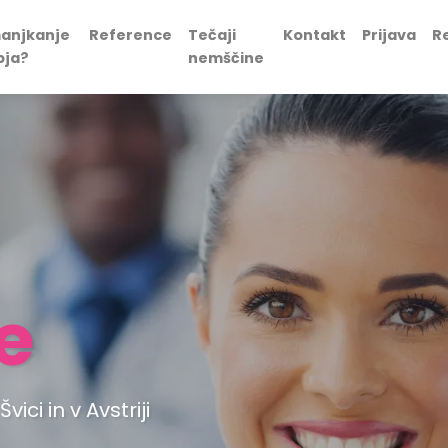
anjkanje
Reference
Tečaji
Kontakt
Prijava
Re
bja?
nemščine
e
ci in v Avstriji