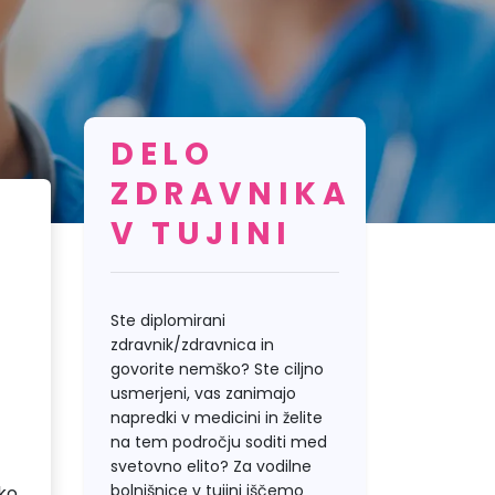
DELO
ZDRAVNIKA
V TUJINI
Ste diplomirani
zdravnik/zdravnica in
govorite nemško? Ste ciljno
usmerjeni, vas zanimajo
napredki v medicini in želite
na tem področju soditi med
svetovno elito? Za vodilne
bolnišnice v tujini iščemo
hko