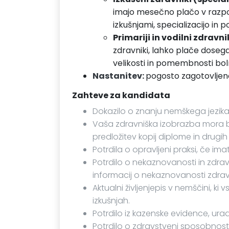
imajo mesečno plačo v raz
izkušnjami, specializacijo in 
Primariji in vodilni zdravni
zdravniki, lahko plače doseg
velikosti in pomembnosti bolni
Nastanitev:
pogosto zagotovljeno
Zahteve za kandidata
Dokazilo o znanju nemškega jezika
Vaša zdravniška izobrazba mora biti
predložitev kopij diplome in drug
Potrdila o opravljeni praksi, če ima
Potrdilo o nekaznovanosti in zdravn
informacij o nekaznovanosti zdrav
Aktualni življenjepis v nemščini, k
izkušnjah.
Potrdilo iz kazenske evidence, ur
Potrdilo o zdravstveni sposobnost