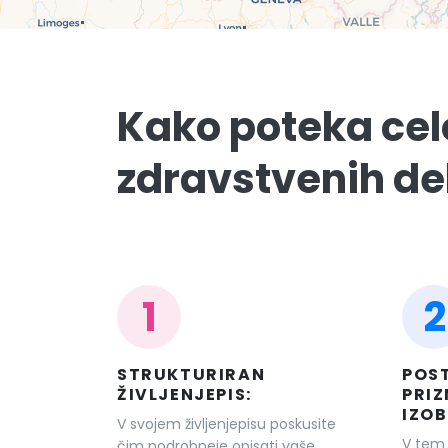
Kako poteka cel
zdravstvenih de
1
2
STRUKTURIRAN
POS
ŽIVLJENJEPIS:
PRI
IZO
V svojem življenjepisu poskusite
V tem
čim podrobneje opisati vaše