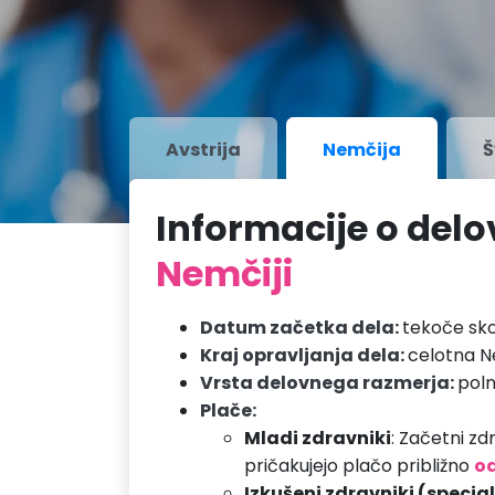
Avstrija
Nemčija
Š
Informacije o de
Nemčiji
Datum začetka dela:
tekoče sko
Kraj opravljanja dela:
celotna N
Vrsta delovnega razmerja:
poln
Plače:
Mladi zdravniki
: Začetni zdr
pričakujejo plačo približno
od
Izkušeni zdravniki (special