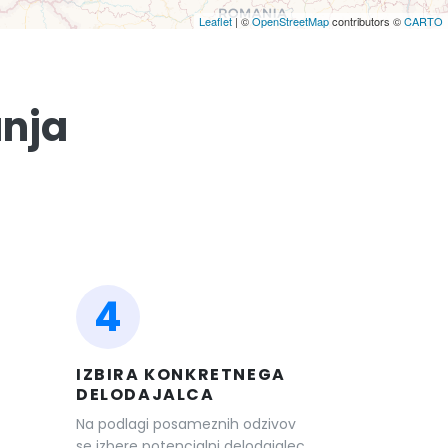
Leaflet
| ©
OpenStreetMap
contributors ©
CARTO
anja
4
IZBIRA KONKRETNEGA
DELODAJALCA
Na podlagi posameznih odzivov
se izbere potencialni delodajalec