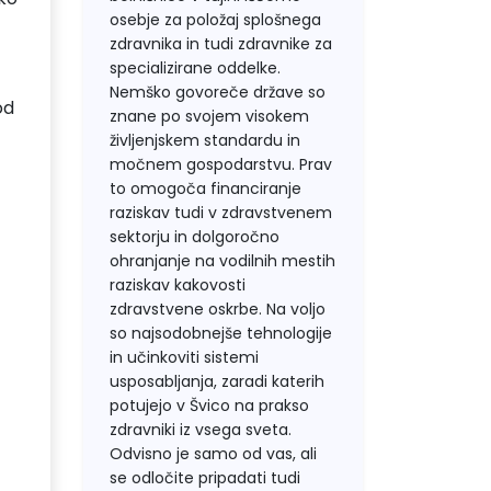
osebje za položaj splošnega
zdravnika in tudi zdravnike za
specializirane oddelke.
Nemško govoreče države so
od
znane po svojem visokem
življenjskem standardu in
močnem gospodarstvu. Prav
to omogoča financiranje
raziskav tudi v zdravstvenem
sektorju in dolgoročno
ohranjanje na vodilnih mestih
raziskav kakovosti
zdravstvene oskrbe. Na voljo
so najsodobnejše tehnologije
in učinkoviti sistemi
usposabljanja, zaradi katerih
potujejo v Švico na prakso
zdravniki iz vsega sveta.
Odvisno je samo od vas, ali
se odločite pripadati tudi