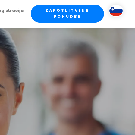
gistracija
ZAPOSLITVENE
PONUDBE