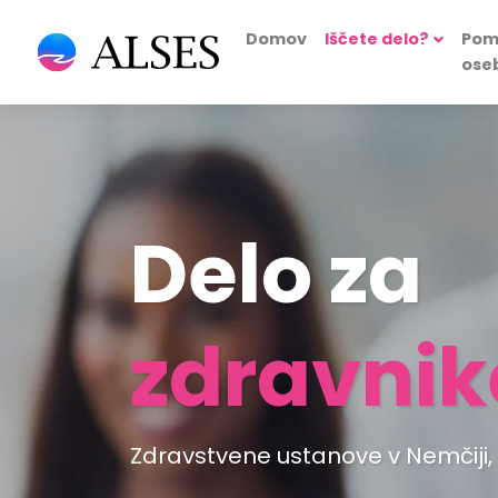
Domov
Iščete delo?
Pom
ose
Delo za
zdravnik
Zdravstvene ustanove v Nemčiji, Švi