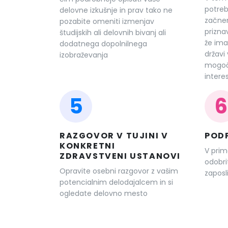
potre
delovne izkušnje in prav tako ne
začne
pozabite omeniti izmenjav
prizna
študijskih ali delovnih bivanj ali
že ima
dodatnega dopolnilnega
državi
izobraževanja
mogoč
interes
5
6
RAZGOVOR V TUJINI V
POD
KONKRETNI
V prim
ZDRAVSTVENI USTANOVI
odobr
Opravite osebni razgovor z vašim
zaposli
potencialnim delodajalcem in si
ogledate delovno mesto