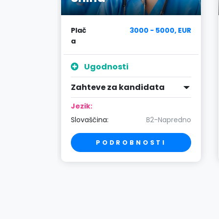
4000, EUR
Plač
3000 - 5000, EUR
a
Ugodnosti
ta
Zahteve za kandidata
Jezik:
Strokovno
Slovaščina:
B2-Napredno
TI
PODROBNOSTI