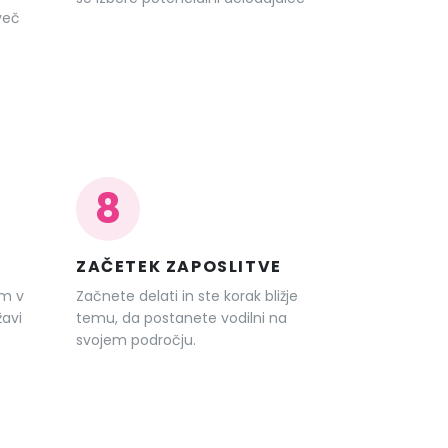
več
8
ZAČETEK ZAPOSLITVE
am v
Začnete delati in ste korak bližje
žavi
temu, da postanete vodilni na
svojem področju.