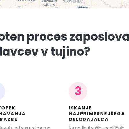
oten proces zaposlov
lavcev v tujino?
3
TOPEK
ISKANJE
ZNAVANJA
NAJPRIMERNEJŠEGA
BRAZBE
DELODAJALCA
 koraku od vas prejmemo
Na podlagi vaših specifičnih