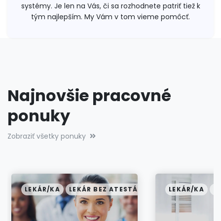
systémy. Je len na Vás, či sa rozhodnete patriť tiež k
tým najlepším. My Vám v tom vieme pomôcť.
Najnovšie pracovné
ponuky
Zobraziť všetky ponuky
U
LEKÁR/KA
LEKÁR BEZ ATESTÁCIE
LEKÁR/KA
L