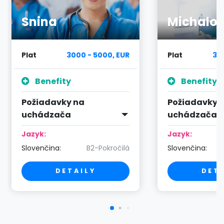
Snina
Michalo
Plat
3000 - 5000, EUR
Plat
30
Benefity
Benefity
Požiadavky na
Požiadavky 
uchádzača
uchádzača
Jazyk:
Jazyk:
Slovenčina:
B2-Pokročilá
Slovenčina:
DETAILY
DET