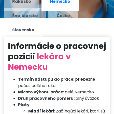
Rakúsko
Nemecko
Švajčiarsko
Česko
Slovensko
Informácie o pracovnej
pozícii
lekára v
Nemecku
Termín nástupu do práce:
priebežne
počas celého roka
Miesto výkonu práce:
celé Nemecko
Druh pracovného pomeru:
plný úväzok
Platy:
Mladí lekári
: Začínajúci lekári, ktorí sú