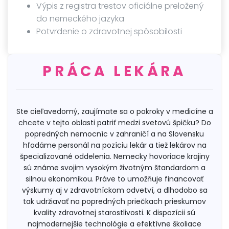
Výpis z registra trestov oficiálne preložený
do nemeckého jazyka
Potvrdenie o zdravotnej spôsobilosti
PRÁCA LEKÁRA
Ste cieľavedomý, zaujímate sa o pokroky v medicíne a
chcete v tejto oblasti patriť medzi svetovú špičku? Do
popredných nemocníc v zahraničí a na Slovensku
hľadáme personál na pozíciu lekár a tiež lekárov na
špecializované oddelenia. Nemecky hovoriace krajiny
sú známe svojim vysokým životným štandardom a
silnou ekonomikou. Práve to umožňuje financovať
výskumy aj v zdravotníckom odvetví, a dlhodobo sa
tak udržiavať na popredných priečkach prieskumov
kvality zdravotnej starostlivosti. K dispozícii sú
najmodernejšie technológie a efektívne školiace