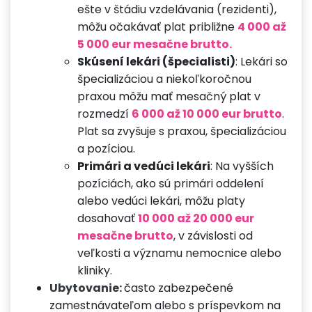
ešte v štádiu vzdelávania (rezidenti),
môžu očakávať plat približne
4 000 až
5 000 eur mesačne brutto.
Skúsení lekári (špecialisti)
: Lekári so
špecializáciou a niekoľkoročnou
praxou môžu mať mesačný plat v
rozmedzí
6 000 až 10 000 eur brutto
.
Plat sa zvyšuje s praxou, špecializáciou
a pozíciou.
Primári a vedúci lekári
: Na vyšších
pozíciách, ako sú primári oddelení
alebo vedúci lekári, môžu platy
dosahovať
10 000 až 20 000 eur
mesačne brutto
, v závislosti od
veľkosti a významu nemocnice alebo
kliniky.
Ubytovanie:
často zabezpečené
zamestnávateľom alebo s príspevkom na