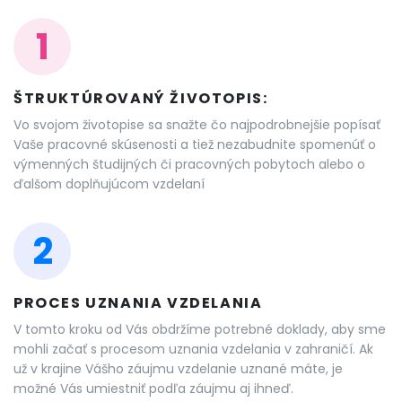
1
ŠTRUKTÚROVANÝ ŽIVOTOPIS:
Vo svojom životopise sa snažte čo najpodrobnejšie popísať
Vaše pracovné skúsenosti a tiež nezabudnite spomenúť o
výmenných študijných či pracovných pobytoch alebo o
ďalšom doplňujúcom vzdelaní
2
PROCES UZNANIA VZDELANIA
V tomto kroku od Vás obdržíme potrebné doklady, aby sme
mohli začať s procesom uznania vzdelania v zahraničí. Ak
už v krajine Vášho záujmu vzdelanie uznané máte, je
možné Vás umiestniť podľa záujmu aj ihneď.