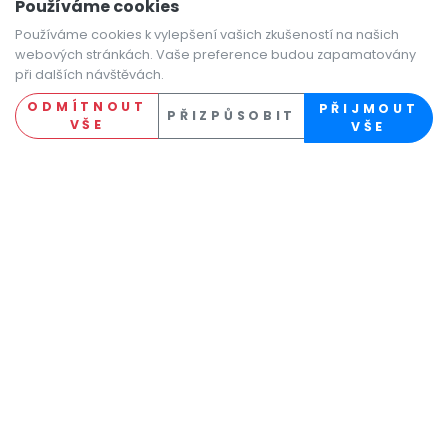
Používáme cookies
Používáme cookies k vylepšení vašich zkušeností na našich
webových stránkách. Vaše preference budou zapamatovány
při dalších návštěvách.
ODMÍTNOUT
PŘIJMOUT
PŘIZPŮSOBIT
VŠE
VŠE
Nejnovější pracovní
nabídky
Zobrazit všechny nabídky