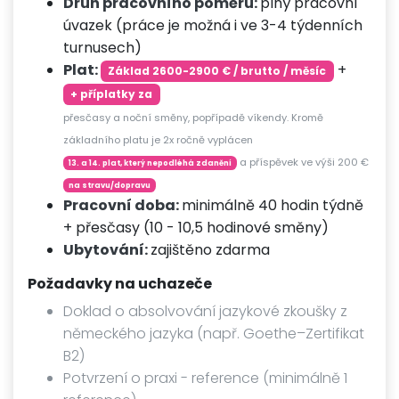
Druh pracovního poměru:
plný pracovní
úvazek (práce je možná i ve 3-4 týdenních
turnusech)
Plat:
+
Základ 2600-2900 € / brutto / měsíc
+ příplatky za
přesčasy a noční směny, popřípadě víkendy. Kromě
základního platu je 2x ročně vyplácen
a příspěvek ve výši 200 €
13. a 14. plat, který nepodléhá zdanění
na stravu/dopravu
Pracovní doba:
minimálně 40 hodin týdně
+ přesčasy (10 - 10,5 hodinové směny)
Ubytování:
zajištěno zdarma
Požadavky na uchazeče
Doklad o absolvování jazykové zkoušky z
německého jazyka (např. Goethe–Zertifikat
B2)
Potvrzení o praxi - reference (minimálně 1