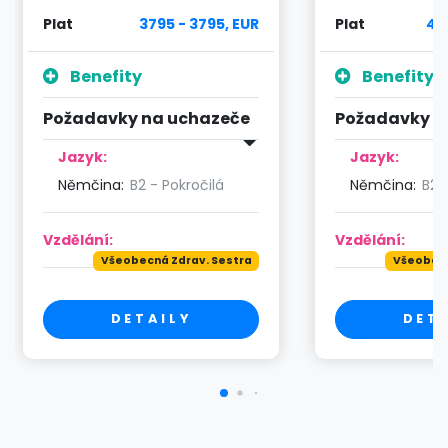
Plat
3795 - 3795, EUR
Plat
40
Benefity
Benefity
Požadavky na uchazeče
Požadavky n
Jazyk:
Jazyk:
Němčina:
B2 - Pokročilá
Němčina:
B2 
Vzdělání:
Vzdělání:
Všeobecná Zdrav. Sestra
Všeobecn
DETAILY
DET