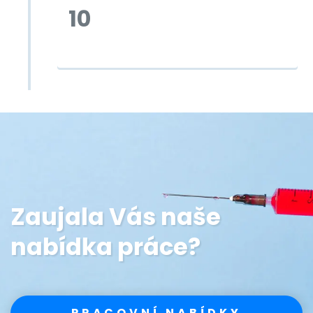
10
Zaujala Vás naše
nabídka práce?
PRACOVNÍ NABÍDKY