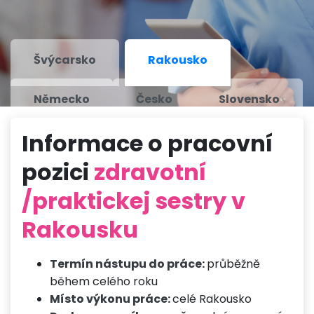
Švýcarsko
Rakousko
Německo
Česko
Slovensko
Informace o pracovní
pozici
zdravotní
/praktickej sestry v
Rakousku
Termín nástupu do práce:
průběžně
během celého roku
Místo výkonu práce:
celé Rakousko