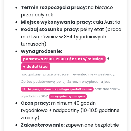
Termin rozpoczęcia pracy:
na bieżąco
przez cały rok
Miejsce wykonywania pracy:
cała Austria
Rodzaj stosunku pracy:
pełny etat (praca
możliwa również w 3-4 tygodniowych
turnusach)
Wynagrodzenie:
+
podstawa 2600-2900 €/ brutto/ miesiąc
+ dodatki za
nadgodziny i pracę wieczorem, ewentualnie w weekendy.
Oprócz podstawowej pensji 2x rocznie wypłacana jest
oraz dodatek w
13. i 14. pensja, która nie podlega opodatkowaniu
wysokości 200€
na wyżywienie/transport
Czas pracy:
minimum 40 godzin
tygodniowo + nadgodziny (10-10.5 godzinne
zmiany)
Zakwaterowanie:
zapewnione bezpłatnie