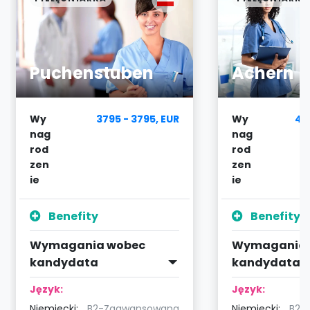
Puchenstuben
Achern
Wy
3795 - 3795, EUR
Wy
40
nag
nag
rod
rod
zen
zen
ie
ie
Benefity
Benefity
Wymagania wobec
Wymagania 
kandydata
kandydata
Język:
Język:
Niemiecki:
B2-Zaawansowana
Niemiecki:
B2-