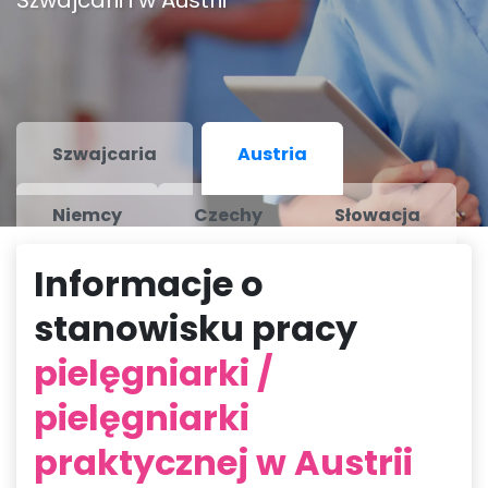
Szwajcarii i w Austrii
Szwajcaria
Austria
Niemcy
Czechy
Słowacja
Informacje o
stanowisku pracy
pielęgniarki /
pielęgniarki
praktycznej w Austrii