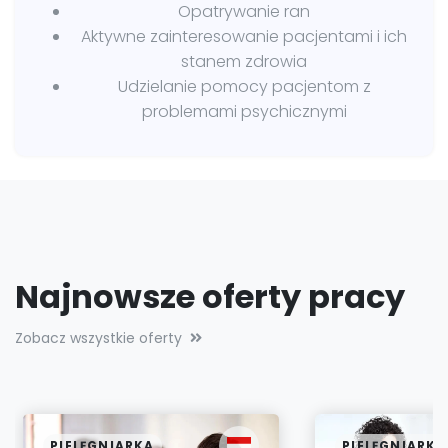
Opatrywanie ran
Aktywne zainteresowanie pacjentami i ich
stanem zdrowia
Udzielanie pomocy pacjentom z
problemami psychicznymi
Najnowsze oferty pracy
Zobacz wszystkie oferty
PIELĘGNIARKA
PIELĘGNIARKA