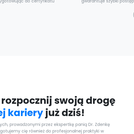
rzygotowując do certyfikatu
gwarantuje szybki postęp 
i rozpocznij swoją drogę
j kariery
już dziś!
ch, prowadzonymi przez ekspertkę panią Dr. Zdenkę
ygotujemy cię również do profesjonalnej praktyki w