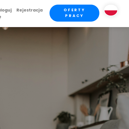
loguj
Rejestracja
OFERTY
PRACY
ę