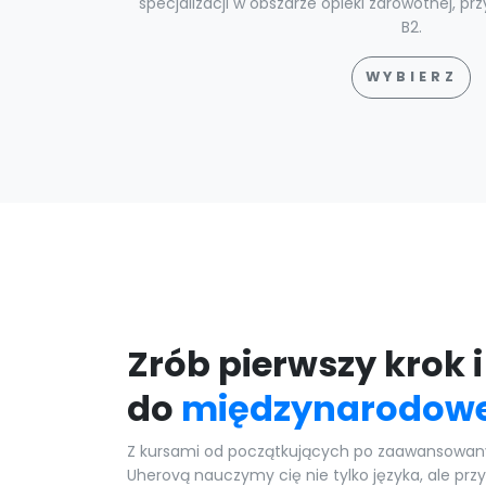
specjalizacji w obszarze opieki zdrowotnej, p
B2.
WYBIERZ
Zrób pierwszy krok 
do
międzynarodowe
Z kursami od początkujących po zaawansowany
Uherovą nauczymy cię nie tylko języka, ale prz