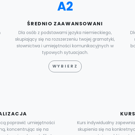
A2
ŚREDNIO ZAAWANSOWANI
n
Dla osób z podstawami języka niemieckiego,
D
skupiający się na rozszerzeniu twojej gramatyki,
słownictwa i umiejętności komunikacyjnych w
ba
typowych sytuacjach.
WYBIERZ
ALIZACJA
KURS
chcą poprawić umiejętności
Kurs indywidualny zapewnia
ną, koncentrując się na
skupienia się na konkretn