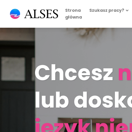
Strona
Szukasz pracy?
główna
Chcesz
n
lub dosk
język ni