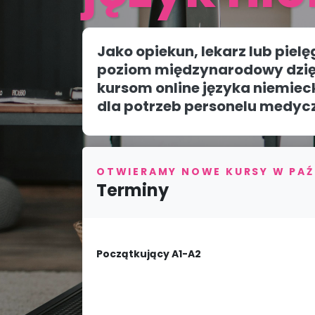
Jako opiekun, lekarz lub piel
poziom międzynarodowy dzię
kursom online języka niemiec
dla potrzeb personelu medyc
OTWIERAMY NOWE KURSY W PAŹ
Terminy
Początkujący A1-A2