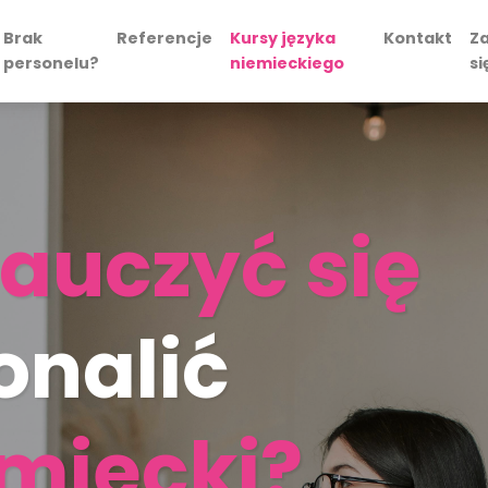
Brak
Referencje
Kursy języka
Kontakt
Za
personelu?
niemieckiego
si
auczyć się
onalić
emiecki?