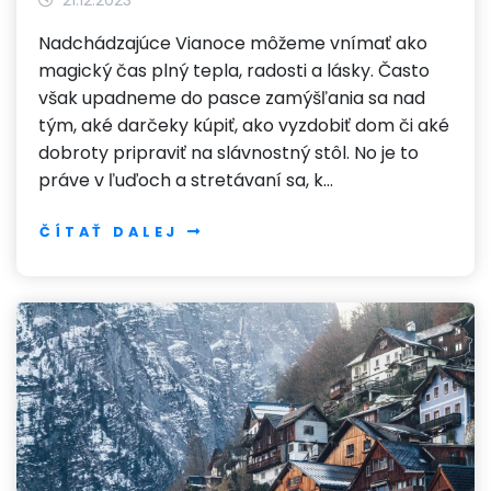
Nadchádzajúce Vianoce môžeme vnímať ako
magický čas plný tepla, radosti a lásky. Často
však upadneme do pasce zamýšľania sa nad
tým, aké darčeky kúpiť, ako vyzdobiť dom či aké
dobroty pripraviť na slávnostný stôl. No je to
práve v ľuďoch a stretávaní sa, k…
ČÍTAŤ DALEJ