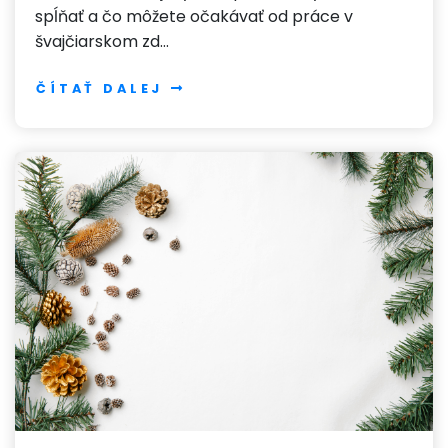
spĺňať a čo môžete očakávať od práce v
švajčiarskom zd…
ČÍTAŤ DALEJ