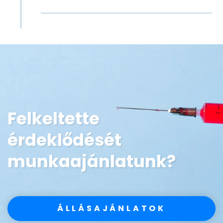
Felkeltette
érdeklődését
munkaajánlatunk?
ÁLLÁSAJÁNLATOK