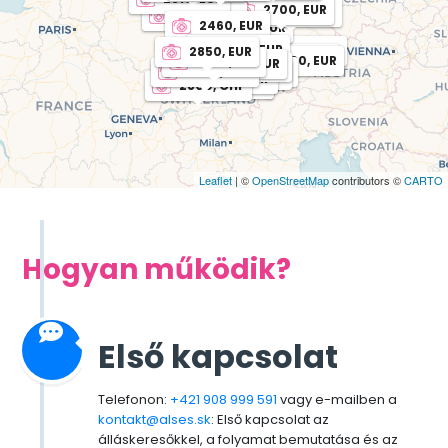
2
2700, EUR
2610, EUR
2430, EUR
2
2460, EUR
2400, EUR
2
2430, EUR
2370, EUR
2700, EUR
2850, EUR
2700, EUR
2460, EUR
2520, EUR
2340, EUR
2550, EUR
3000, CHF
2900, CHF
3200, CHF
2900, CHF
3000, CHF
4
2800, CHF
Leaflet
| ©
OpenStreetMap
contributors ©
CARTO
Hogyan működik?
Első kapcsolat
Telefonon:
+421 908 999 591
vagy e-mailben a
kontakt@alses.sk
: Első kapcsolat az
álláskeresőkkel, a folyamat bemutatása és az