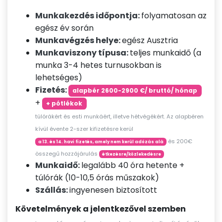
Munkakezdés időpontja:
folyamatosan az
egész év során
Munkavégzés helye:
egész Ausztria
Munkaviszony típusa:
teljes munkaidő (a
munka 3-4 hetes turnusokban is
lehetséges)
Fizetés:
alapbér 2600-2900 €/ bruttó/ hónap
+
+ pótlékok
túlórákért és esti munkáért, illetve hétvégékért. Az alapbéren
kívül évente 2-szer kifizetésre kerül
és 200€
a 13. és 14. havi fizetés, amely nem kerül adózás alá
összegű hozzájárulás
étkezésre/közlekedésre
Munkaidő:
legalább 40 óra hetente +
túlórák (10-10,5 órás műszakok)
Szállás:
ingyenesen biztosított
Követelmények a jelentkezővel szemben