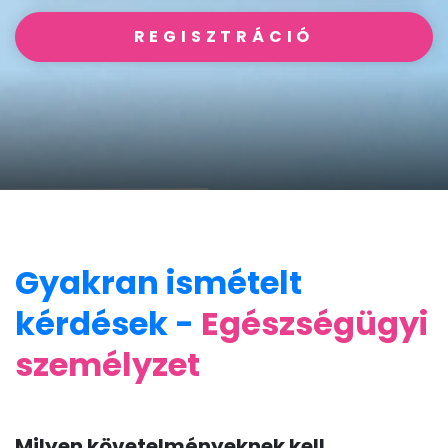
REGISZTRÁCIÓ
Gyakran ismételt
kérdések -
Egészségügyi
személyzet
Milyen követelményeknek kell