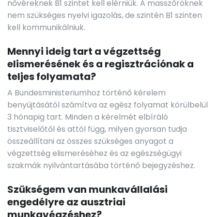
nővéreknek B1 szintet kell elérniük. A masszőröknek
nem szükséges nyelvi igazolás, de szintén B1 szinten
kell kommunikálniuk.
Mennyi ideig tart a végzettség
elismerésének és a regisztrációnak a
teljes folyamata?
A Bundesministeriumhoz történő kérelem
benyújtásától számítva az egész folyamat körülbelül
3 hónapig tart. Minden a kérelmét elbíráló
tisztviselőtől és attól függ, milyen gyorsan tudja
összeállítani az összes szükséges anyagot a
végzettség elismeréséhez és az egészségügyi
szakmák nyilvántartásába történő bejegyzéshez.
Szükségem van munkavállalási
engedélyre az ausztriai
munkavégzéshez?