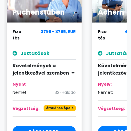
Puchenstuben
Achern
Fize
3795 - 3795, EUR
Fize
40
tés
tés
Juttatások
Juttatás
Követelmények a
Követelmény
jelentkezővel szemben
jelentkezőve
Nyelv:
Nyelv:
Német:
B2-Haladó
Német:
Végzettség:
Végzettség:
Általános Ápoló