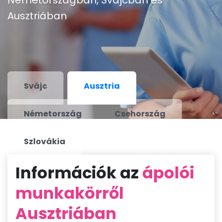
Németországban, Svájcban és
Ausztriában
Svájc
Ausztria
Németország
Csehország
Szlovákia
Információk az
ápolói
munkakörről
Ausztriában