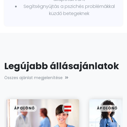
Segítségnyújtás a pszichés problémákkal
küzdő betegeknek
Legújabb állásajánlatok
Összes ajánlat megjelenítése
ÁPOLÓNŐ
ÁPOLÓNŐ