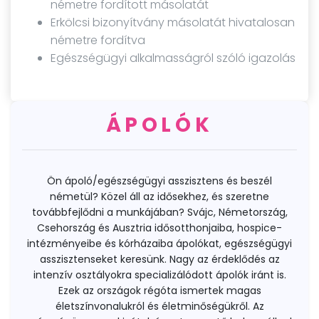
németre fordított másolatát
Erkölcsi bizonyítvány másolatát hivatalosan
németre fordítva
Egészségügyi alkalmasságról szóló igazolás
ÁPOLÓK
Ön ápoló/egészségügyi asszisztens és beszél
németül? Közel áll az idősekhez, és szeretne
továbbfejlődni a munkájában? Svájc, Németország,
Csehország és Ausztria idősotthonjaiba, hospice-
intézményeibe és kórházaiba ápolókat, egészségügyi
asszisztenseket keresünk. Nagy az érdeklődés az
intenzív osztályokra specializálódott ápolók iránt is.
Ezek az országok régóta ismertek magas
életszínvonalukról és életminőségükről. Az