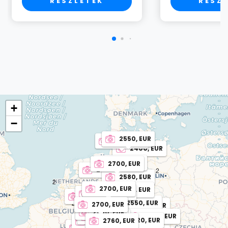
RÉSZLETEK
RÉSZ
+
−
2550, EUR
2460, EUR
2400, EUR
3240, EUR
2700, EUR
2400, EUR
2
2580, EUR
2
2700, EUR
2490, EUR
2
2700, EUR
3000, EUR
2700, EUR
2
2
5
2
2550, EUR
2700, EUR
2160, EUR
2
2550, EUR
2700, EUR
2850, EUR
2
2
2820, EUR
2760, EUR
2
2700, EUR
2
2610, EUR
2