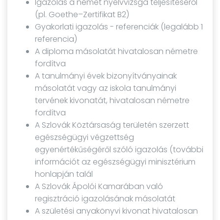
Igazolás a német nyelvvizsga teljesítéséről
(pl. Goethe–Zertifikat B2)
Gyakorlati igazolás - referenciák (legalább 1
referencia)
A diploma másolatát hivatalosan németre
fordítva
A tanulmányi évek bizonyítványainak
másolatát vagy az iskola tanulmányi
tervének kivonatát, hivatalosan németre
fordítva
A Szlovák Köztársaság területén szerzett
egészségügyi végzettség
egyenértékűségéről szóló igazolás (további
információt az egészségügyi minisztérium
honlapján talál
A Szlovák Ápolói Kamarában való
regisztráció igazolásának másolatát
A születési anyakönyvi kivonat hivatalosan