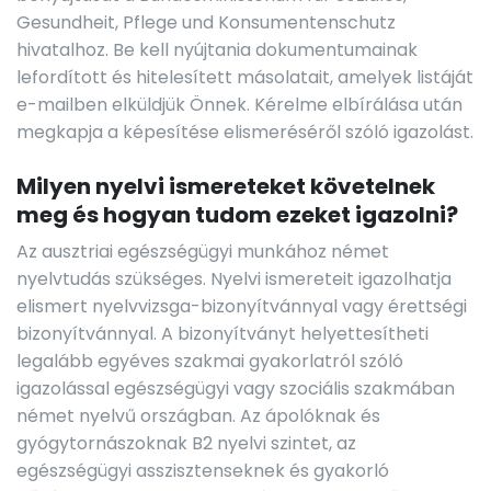
Gesundheit, Pflege und Konsumentenschutz
hivatalhoz. Be kell nyújtania dokumentumainak
lefordított és hitelesített másolatait, amelyek listáját
e-mailben elküldjük Önnek. Kérelme elbírálása után
megkapja a képesítése elismeréséről szóló igazolást.
Milyen nyelvi ismereteket követelnek
meg és hogyan tudom ezeket igazolni?
Az ausztriai egészségügyi munkához német
nyelvtudás szükséges. Nyelvi ismereteit igazolhatja
elismert nyelvvizsga-bizonyítvánnyal vagy érettségi
bizonyítvánnyal. A bizonyítványt helyettesítheti
legalább egyéves szakmai gyakorlatról szóló
igazolással egészségügyi vagy szociális szakmában
német nyelvű országban. Az ápolóknak és
gyógytornászoknak B2 nyelvi szintet, az
egészségügyi asszisztenseknek és gyakorló