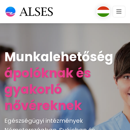
Munkalehetőség
ápolóknak és
gyakorló
nővéreknek
Egészségügyi intézmények