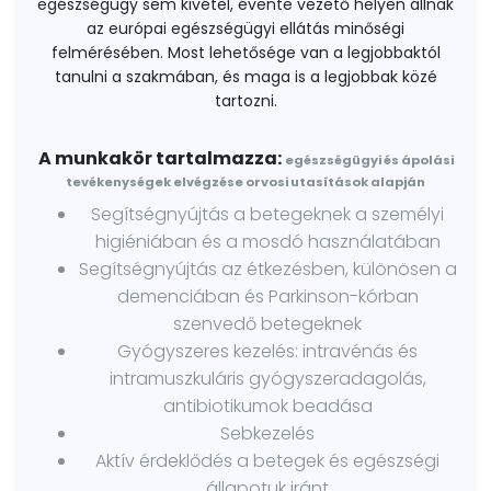
egészségügy sem kivétel, évente vezető helyen állnak
az európai egészségügyi ellátás minőségi
felmérésében. Most lehetősége van a legjobbaktól
tanulni a szakmában, és maga is a legjobbak közé
tartozni.
A munkakör tartalmazza:
egészségügyi és ápolási
tevékenységek elvégzése orvosi utasítások alapján
Segítségnyújtás a betegeknek a személyi
higiéniában és a mosdó használatában
Segítségnyújtás az étkezésben, különösen a
demenciában és Parkinson-kórban
szenvedő betegeknek
Gyógyszeres kezelés: intravénás és
intramuszkuláris gyógyszeradagolás,
antibiotikumok beadása
Sebkezelés
Aktív érdeklődés a betegek és egészségi
állapotuk iránt