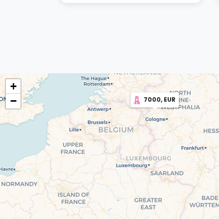
+
−
7000, EUR