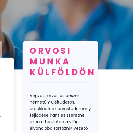
ORVOSI
MUNKA
KÜLFÖLDÖN
Végzett orvos és beszél
németül? Céltudatos,
érdeklődik az orvostudomány
,
fejlődése iránt és szeretne
ezen a területen a világ
élvonalába tartozni? Vezető