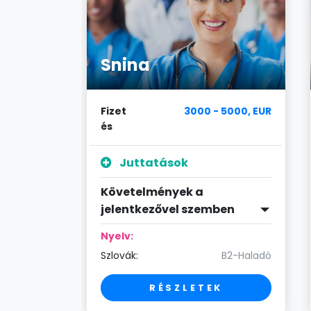
Snina
4000, EUR
Fizet
3000 - 5000, EUR
és
Juttatások
Követelmények a
en
jelentkezővel szemben
Nyelv:
1-Szakértő
Szlovák:
B2-Haladó
RÉSZLETEK