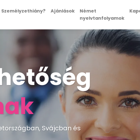
Személyzethiány?
Ajánlások
Német
Kap
nyelvtanfolyamok
hetőség
nak
tországban, Svájcban és