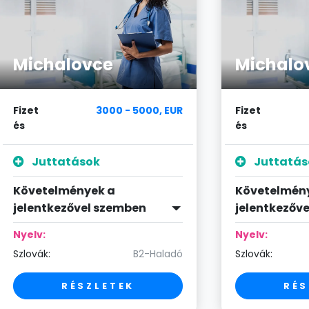
Michalovce
Michalo
Fizet
3000 - 5000, EUR
Fizet
és
és
Juttatások
Juttatás
Követelmények a
Követelmén
jelentkezővel szemben
jelentkezőv
Nyelv:
Nyelv:
Szlovák:
B2-Haladó
Szlovák:
RÉSZLETEK
RÉS