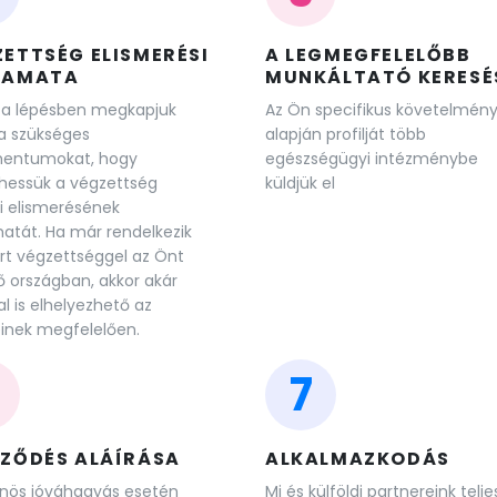
ETTSÉG ELISMERÉSI
A LEGMEGFELELŐBB
YAMATA
MUNKÁLTATÓ KERESÉ
 a lépésben megkapjuk
Az Ön specifikus követelmény
a szükséges
alapján profilját több
entumokat, hogy
egészségügyi intézménybe
hessük a végzettség
küldjük el
di elismerésének
atát. Ha már rendelkezik
rt végzettséggel az Önt
ő országban, akkor akár
l is elhelyezhető az
inek megfelelően.
7
RZŐDÉS ALÁÍRÁSA
ALKALMAZKODÁS
nös jóváhagyás esetén
Mi és külföldi partnereink telje