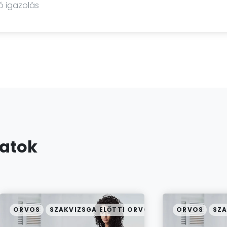
ó igazolás
latok
ORVOS
SZAKVIZSGA ELŐTTI ORVOS
ORVOS
SZA