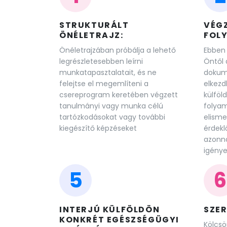
STRUKTURÁLT
VÉGZ
ÖNÉLETRAJZ:
FOL
Önéletrajzában próbálja a lehető
Ebben
legrészletesebben leírni
Öntől 
munkatapasztalatait, és ne
dokum
felejtse el megemlíteni a
elkezd
csereprogram keretében végzett
külföl
tanulmányi vagy munka célú
folyam
tartózkodásokat vagy további
elisme
kiegészítő képzéseket
érdekl
azonna
igénye
5
6
INTERJÚ KÜLFÖLDÖN
SZE
KONKRÉT EGÉSZSÉGÜGYI
Kölcsö