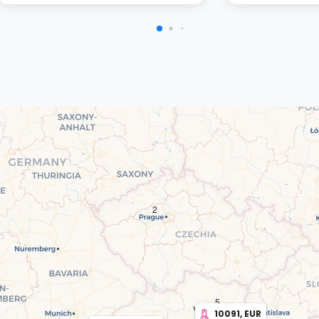
2
5
10091, EUR