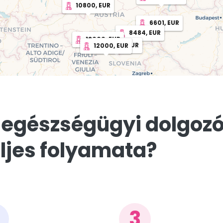
10800, EUR
6601, EUR
8484, EUR
12000, EUR
12000, EUR
12000, EUR
 egészségügyi dolgozó
ljes folyamata?
3