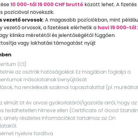
etése
10 000-től 15 000 CHF bruttó
között lehet. A fizetés
és pozícióval növekszik.
s vezető orvosok
: A magasabb pozíciókban, mint példáu
 vezető orvosok, a fizetések elérhetik a
havi 15 000-től
vagy klinika méretétől és jelentőségétől függően.
tosítja vagy lakhatási támogatást nyújt
mben
entum (C1)
ertetnie az osztrák hatóságokkal. Ez magában foglalja a
mentumok másolatainak benyújtását
lások, ha rendelkezik szakmai tapasztalattal (pl. munkálta
z elmúlt öt év orvosi gyakorlatáról/Igazolás arról, hogy az
s feddhetetlen hírneve ellen (Certificate of Good Standin
, amely részletes információkat tartalmaz az Ön
tairól.
német nyelvre fordítva