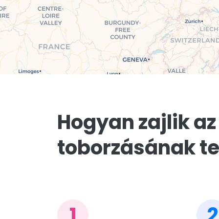
Hogyan zajlik az
toborzásának te
1
2