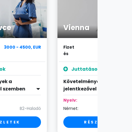
vce
Vienna
3000 - 4500, EUR
Fizet
4200 - 5000, E
és
ok
Juttatások
yek a
Követelmények a
el szemben
jelentkezővel szemben
Nyelv:
B2-Haladó
Német:
C1-Szakér
ZLETEK
RÉSZLETEK