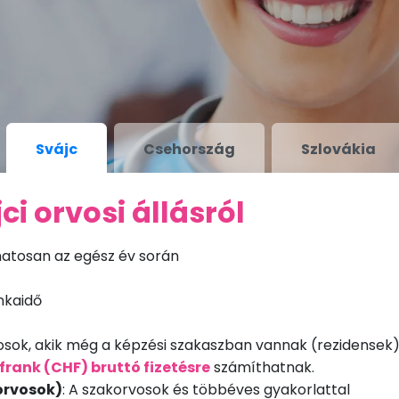
Svájc
Csehország
Szlovákia
ci orvosi állásról
atosan az egész év során
nkaidő
vosok, akik még a képzési szakaszban vannak (rezidensek)
 frank (CHF) bruttó fizetésre
számíthatnak.
orvosok)
: A szakorvosok és többéves gyakorlattal