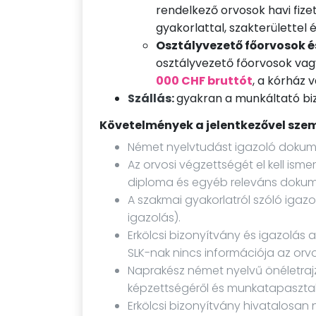
rendelkező orvosok havi fiz
gyakorlattal, szakterülettel 
Osztályvezető főorvosok é
osztályvezető főorvosok vagy
000 CHF bruttót
, a kórház 
Szállás:
gyakran a munkáltató biz
Követelmények a jelentkezővel sze
Német nyelvtudást igazoló dokum
Az orvosi végzettségét el kell ism
diploma és egyéb releváns doku
A szakmai gyakorlatról szóló igazo
igazolás).
Erkölcsi bizonyítvány és igazolás a
SLK-nak nincs információja az orvo
Naprakész német nyelvű önéletrajz
képzettségéről és munkatapasztala
Erkölcsi bizonyítvány hivatalosan 