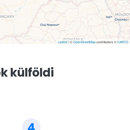
Leaflet
| ©
OpenStreetMap
contributors ©
CARTO
k külföldi
4