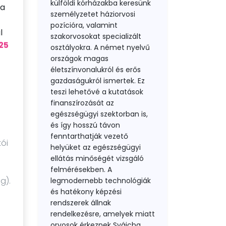
külföldi kórházakba keresünk
 a
személyzetet háziorvosi
pozícióra, valamint
l
szakorvosokat specializált
 25
osztályokra. A német nyelvű
országok magas
életszínvonalukról és erős
gazdaságukról ismertek. Ez
teszi lehetővé a kutatások
finanszírozását az
egészségügyi szektorban is,
és így hosszú távon
fenntarthatják vezető
tói
helyüket az egészségügyi
ellátás minőségét vizsgáló
felmérésekben. A
g).
legmodernebb technológiák
és hatékony képzési
rendszerek állnak
rendelkezésre, amelyek miatt
orvosok érkeznek Svájcba