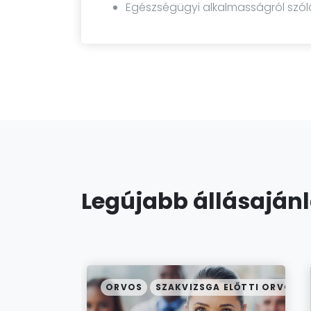
Egészségügyi alkalmasságról szól
Legújabb állásaján
ORVOS
SZAKVIZSGA ELŐTTI ORVOS