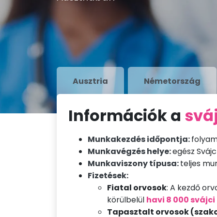
Ausztria
Németország
Információk a
sváj
Munkakezdés időpontja:
folyam
Munkavégzés helye:
egész Svájc
Munkaviszony típusa:
teljes mu
Fizetések:
Fiatal orvosok
: A kezdő or
körülbelül
havi 8 000 svájci
Tapasztalt orvosok (szak