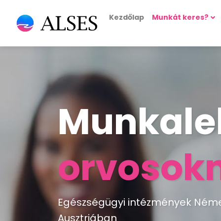
Kezdőlap
Munkát keres?
Munkale
orvosok
Egészségügyi intézmények Néme
Ausztriában