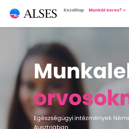
Kezdőlap
Munkát keres?
Munkale
orvosok
Egészségügyi intézmények Néme
Ausztriában