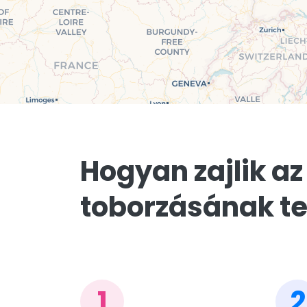
Hogyan zajlik az
toborzásának te
1
2