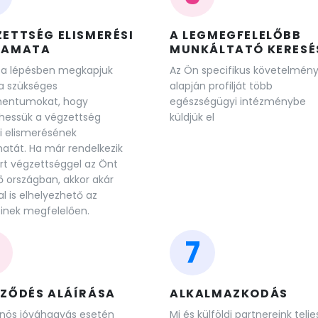
ETTSÉG ELISMERÉSI
A LEGMEGFELELŐBB
YAMATA
MUNKÁLTATÓ KERESÉ
 a lépésben megkapjuk
Az Ön specifikus követelmény
a szükséges
alapján profilját több
entumokat, hogy
egészségügyi intézménybe
hessük a végzettség
küldjük el
di elismerésének
atát. Ha már rendelkezik
rt végzettséggel az Önt
ő országban, akkor akár
l is elhelyezhető az
inek megfelelően.
7
RZŐDÉS ALÁÍRÁSA
ALKALMAZKODÁS
nös jóváhagyás esetén
Mi és külföldi partnereink telje