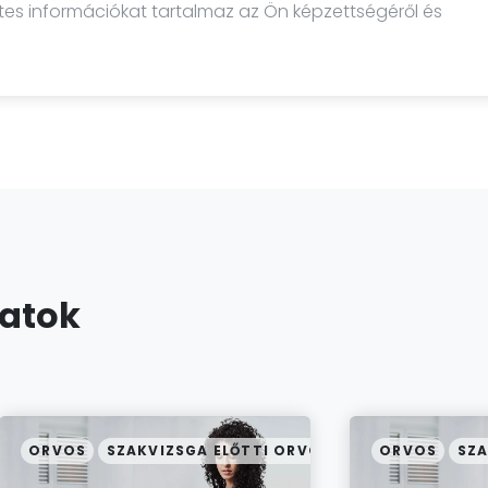
etes információkat tartalmaz az Ön képzettségéről és
latok
ORVOS
SZAKVIZSGA ELŐTTI ORVOS
ORVOS
SZA