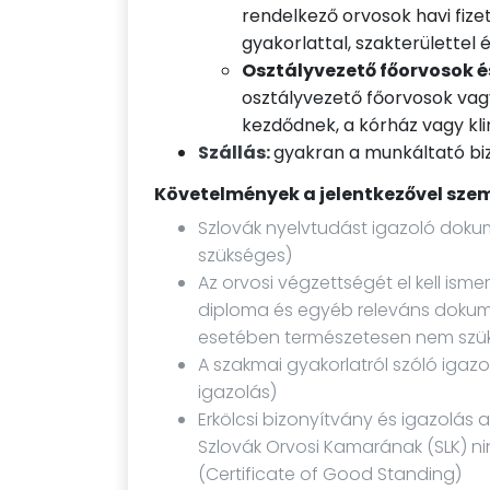
rendelkező orvosok havi fiz
gyakorlattal, szakterülettel 
Osztályvezető főorvosok é
osztályvezető főorvosok vag
kezdődnek, a kórház vagy kli
Szállás:
gyakran a munkáltató biz
Követelmények a jelentkezővel sze
Szlovák nyelvtudást igazoló dok
szükséges)
Az orvosi végzettségét el kell ism
diploma és egyéb releváns dokum
esetében természetesen nem szü
A szakmai gyakorlatról szóló igazo
igazolás)
Erkölcsi bizonyítvány és igazolás a
Szlovák Orvosi Kamarának (SLK) n
(Certificate of Good Standing)