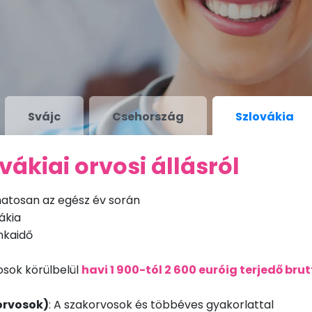
Svájc
Csehország
Szlovákia
vákiai orvosi állásról
atosan az egész év során
ákia
nkaidő
osok körülbelül
havi 1 900-tól 2 600 euróig terjedő bru
orvosok)
: A szakorvosok és többéves gyakorlattal