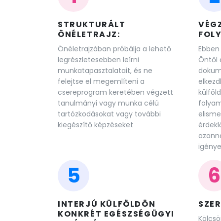
STRUKTURÁLT
VÉGZ
ÖNÉLETRAJZ:
FOL
Önéletrajzában próbálja a lehető
Ebben
legrészletesebben leírni
Öntől 
munkatapasztalatait, és ne
dokum
felejtse el megemlíteni a
elkezd
csereprogram keretében végzett
külföl
tanulmányi vagy munka célú
folyam
tartózkodásokat vagy további
elisme
kiegészítő képzéseket
érdekl
azonna
igénye
5
6
INTERJÚ KÜLFÖLDÖN
SZE
KONKRÉT EGÉSZSÉGÜGYI
Kölcsö