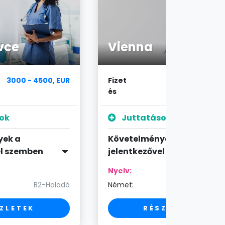
vce
Vienna
3000 - 4500, EUR
Fizet
4200 - 5000, E
és
ok
Juttatások
yek a
Követelmények a
el szemben
jelentkezővel szemben
Nyelv:
B2-Haladó
Német:
C1-Szakér
ZLETEK
RÉSZLETEK