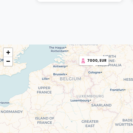
+
−
7000, EUR