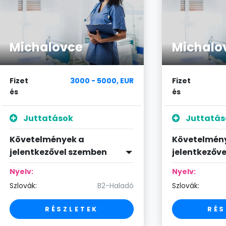
Michalovce
Michalo
Fizet
3000 - 5000, EUR
Fizet
és
és
Juttatások
Juttatás
Követelmények a
Követelmén
jelentkezővel szemben
jelentkezőv
Nyelv:
Nyelv:
Szlovák:
B2-Haladó
Szlovák:
RÉSZLETEK
RÉS