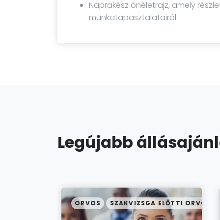
Naprakész önéletrajz, amely részl
munkatapasztalatairól
Legújabb állásaján
ORVOS
SZAKVIZSGA ELŐTTI ORVOS