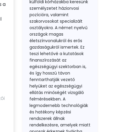
külföldi kórházakba keresünk
s a
személyzetet háziorvosi
pozícióra, valamint
l
szakorvosokat specializált
osztályokra. A német nyelvű
országok magas
életszínvonalukról és erős
gazdaságukról ismertek. Ez
teszi lehetővé a kutatások
finanszírozását az
egészségügyi szektorban is,
és így hosszú távon
fenntarthatják vezető
helyüket az egészségügyi
ellátás minőségét vizsgáló
tói
felmérésekben. A
legmodernebb technológiák
és hatékony képzési
rendszerek állnak
rendelkezésre, amelyek miatt
orvosok érkeznek Svájcba