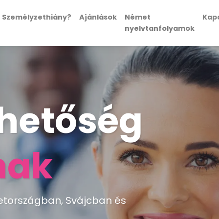
Személyzethiány?
Ajánlások
Német
Kap
nyelvtanfolyamok
hetőség
nak
tországban, Svájcban és