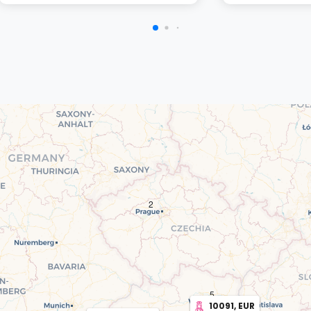
2
5
10091, EUR