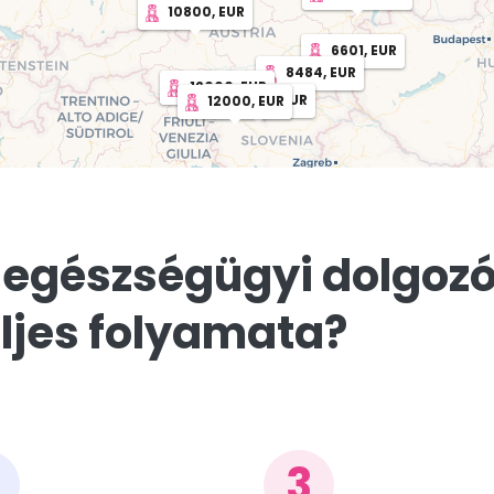
10800, EUR
6601, EUR
8484, EUR
12000, EUR
12000, EUR
12000, EUR
 egészségügyi dolgozó
ljes folyamata?
3