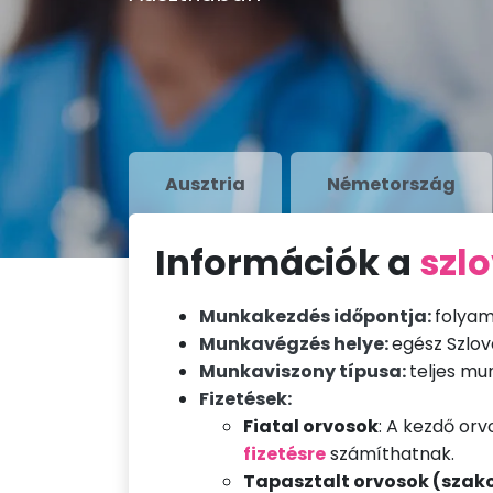
Ausztria
Németország
Információk a
szlo
Munkakezdés időpontja:
folyam
Munkavégzés helye:
egész Szlov
Munkaviszony típusa:
teljes mu
Fizetések:
Fiatal orvosok
: A kezdő orv
fizetésre
számíthatnak.
Tapasztalt orvosok (szak