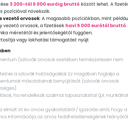
etése
3 200-tól 5 000 euróig bruttó
között lehet. A fizeté
és pozícióval növekszik.
s vezető orvosok
: A magasabb pozíciókban, mint példáu
y vezető orvosok, a fizetések
havi 5 000 eurótól bruttó
nika méretétől és jelentőségétől függően.
tosítja vagy lakhatási támogatást nyújt
mben
umentum (szlovák orvosok esetében természetesen nem
ertetnie a szlovák hatóságokkal. Ez magában foglalja a
entumok másolatainak benyújtását (szlovák orvosok
kséges)
lások, ha rendelkezik szakmai tapasztalattal (pl. munkálta
z elmúlt öt év orvosi gyakorlatáról / Igazolás arról, hogy a
incs információja az orvos feddhetetlenségének hiányáról