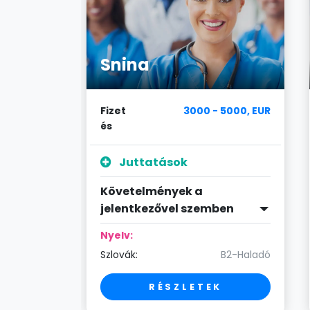
Snina
4000, EUR
Fizet
3000 - 5000, EUR
és
Juttatások
Követelmények a
en
jelentkezővel szemben
Nyelv:
1-Szakértő
Szlovák:
B2-Haladó
RÉSZLETEK