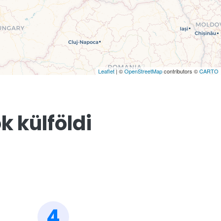
Leaflet
| ©
OpenStreetMap
contributors ©
CARTO
k külföldi
4