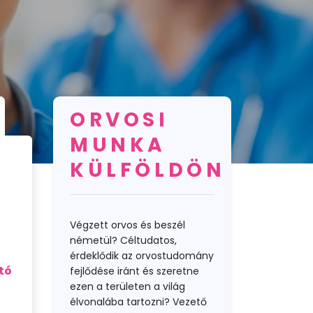
ORVOSI
MUNKA
KÜLFÖLDÖN
Végzett orvos és beszél
németül? Céltudatos,
érdeklődik az orvostudomány
ttó
fejlődése iránt és szeretne
ezen a területen a világ
élvonalába tartozni? Vezető