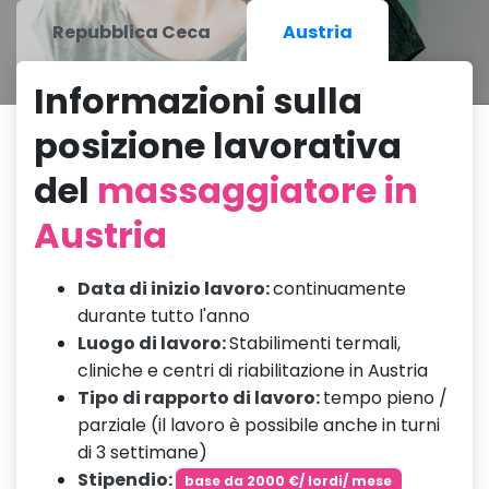
Repubblica Ceca
Austria
Informazioni sulla
posizione lavorativa
del
massaggiatore in
Austria
Data di inizio lavoro:
continuamente
durante tutto l'anno
Luogo di lavoro:
Stabilimenti termali,
cliniche e centri di riabilitazione in Austria
Tipo di rapporto di lavoro:
tempo pieno /
parziale (il lavoro è possibile anche in turni
di 3 settimane)
Stipendio:
base da 2000 €/ lordi/ mese