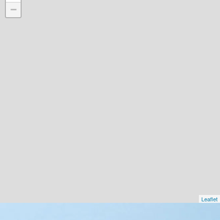
−
Leaflet