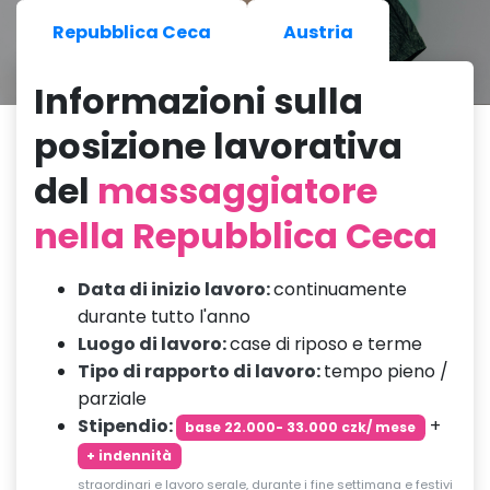
Repubblica Ceca
Austria
Informazioni sulla
posizione lavorativa
del
massaggiatore
nella Repubblica Ceca
Data di inizio lavoro:
continuamente
durante tutto l'anno
Luogo di lavoro:
case di riposo e terme
Tipo di rapporto di lavoro:
tempo pieno /
parziale
Stipendio:
+
base 22.000- 33.000 czk/ mese
+ indennità
straordinari e lavoro serale, durante i fine settimana e festivi