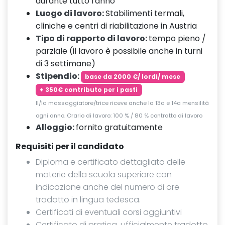
durante tutto l'anno
Luogo di lavoro:
Stabilimenti termali,
cliniche e centri di riabilitazione in Austria
Tipo di rapporto di lavoro:
tempo pieno /
parziale (il lavoro è possibile anche in turni
di 3 settimane)
Stipendio:
base da 2000 €/ lordi/ mese
+ 350€ contributo per i pasti
Il/la massaggiatore/trice riceve anche la 13a e 14a mensilità
ogni anno.
Orario di lavoro: 100 % / 80 % contratto di lavoro
Alloggio:
fornito gratuitamente
Requisiti per il candidato
Diploma e certificato dettagliato delle
materie della scuola superiore con
indicazione anche del numero di ore
tradotto in lingua tedesca.
Certificati di eventuali corsi aggiuntivi
Certificato di pratica, ufficialmente tradotto