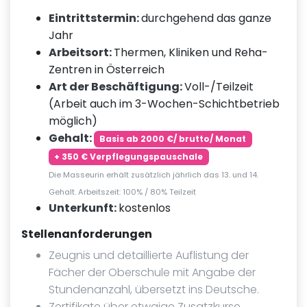
Eintrittstermin:
durchgehend das ganze
Jahr
Arbeitsort:
Thermen, Kliniken und Reha-
Zentren in Österreich
Art der Beschäftigung:
Voll-/Teilzeit
(Arbeit auch im 3-Wochen-Schichtbetrieb
möglich)
Gehalt:
Basis ab 2000 €/ brutto/ Monat
+ 350 € Verpflegungspauschale
Die Masseurin erhält zusätzlich jährlich das 13. und 14.
Gehalt.
Arbeitszeit: 100% / 80% Teilzeit
Unterkunft:
kostenlos
Stellenanforderungen
Zeugnis und detaillierte Auflistung der
Fächer der Oberschule mit Angabe der
Stundenanzahl, übersetzt ins Deutsche.
Zertifikate über etwaige Zusatzkurse