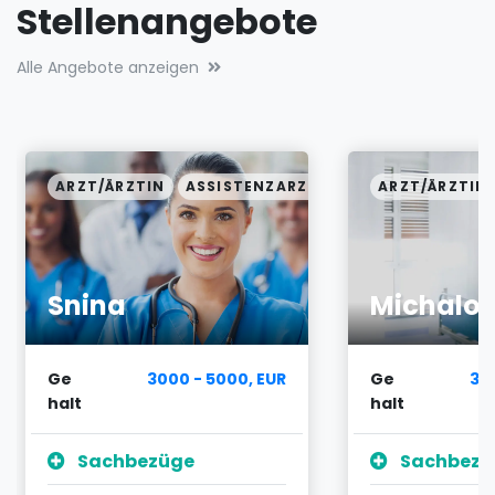
Stellenangebote
Alle Angebote anzeigen
ARZT/ÄRZTIN
ASSISTENZARZT
ARZT/ÄRZTIN
Snina
Michalo
Ge
3000 - 5000, EUR
Ge
30
halt
halt
Sachbezüge
Sachbezü