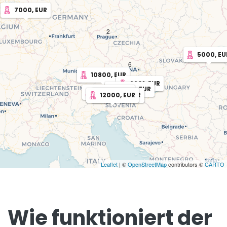
7000, EUR
2
2
5000, EU
6
10800, EUR
6601, EUR
8484, EUR
12000, EUR
12000, EUR
12000, EUR
Leaflet
| ©
OpenStreetMap
contributors ©
CARTO
Wie funktioniert der