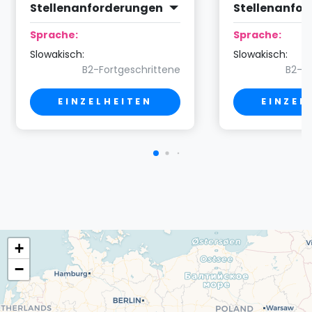
Stellenanforderungen
Stellenanfo
Sprache:
Sprache:
Slowakisch:
Slowakisch:
B2-Fortgeschrittene
B2-Fo
EINZELHEITEN
EINZEL
+
−