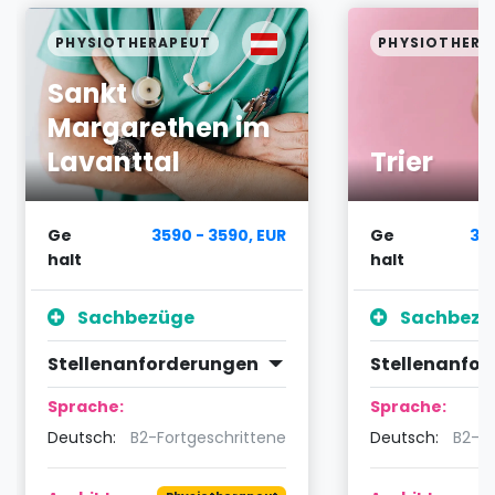
PHYSIOTHERAPEUT
PHYSIOTHERA
Sankt
Margarethen im
Lavanttal
Trier
Ge
3590 - 3590, EUR
Ge
32
halt
halt
Sachbezüge
Sachbezü
Stellenanforderungen
Stellenanfo
Sprache:
Sprache:
Deutsch:
B2-Fortgeschrittene
Deutsch:
B2-Fo