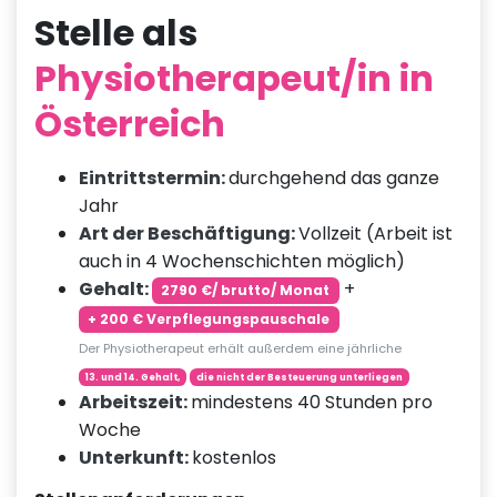
Stelle als
Physiotherapeut/in in
Österreich
Eintrittstermin:
durchgehend das ganze
Jahr
Art der Beschäftigung:
Vollzeit (Arbeit ist
auch in 4 Wochenschichten möglich)
Gehalt:
+
2790 €/ brutto/ Monat
+ 200 € Verpflegungspauschale
Der Physiotherapeut erhält außerdem eine jährliche
13. und 14. Gehalt,
die nicht der Besteuerung unterliegen
Arbeitszeit:
mindestens 40 Stunden pro
Woche
Unterkunft:
kostenlos