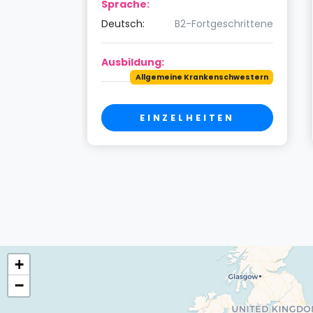
Sprache:
schrittene
Deutsch:
B2-Fortgeschrittene
Ausbildung:
schwestern
Allgemeine Krankenschwestern
EN
EINZELHEITEN
+
−