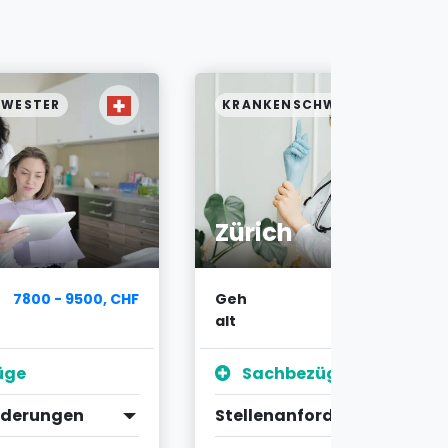
HWESTER
KRANKENSCHWESTER
Zürich
7800 - 9500, CHF
Geh
6700 - 7900, C
alt
üge
Sachbezüge
rderungen
Stellenanforderungen