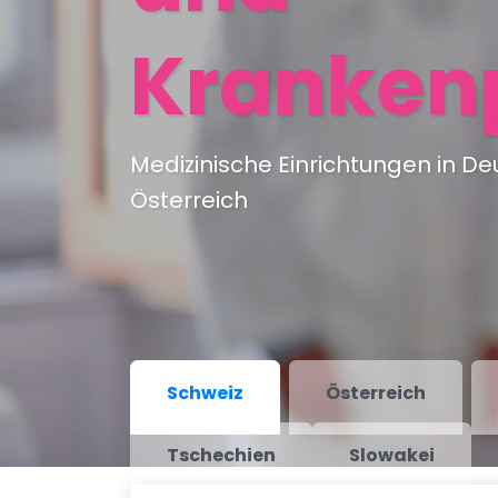
Krankenp
Medizinische Einrichtungen in D
Österreich
Schweiz
Österreich
Tschechien
Slowakei