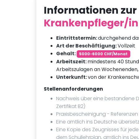
Informationen zur 
Krankenpfleger/in 
Eintrittstermin:
durchgehend da
Art der Beschäftigung:
Vollzeit
Gehalt:
5000-6000 CHF/Monat
Arbeitszeit:
mindestens 40 Stun
Arbeitszulagen an Wochenenden,
Unterkunft:
von der Krankenschwe
Stellenanforderungen
Nachweis über eine bestandene D
Zertifikat B2)
Praxisbescheinigung - Referenzen 
Eine amtlich ins Deutsche überset
Eine Kopie des Zeugnisses für jed
dem Schullehrplan, amtlich ins De