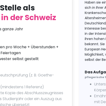
Haben sie ei
Stelle als
sich in Ihrer
Krankenschwe
in der Schweiz
Altersheimen
Deutschland,
Interesse be
s ganze Jahr
in der Intens
ihren hohen 
bekannt. Sie
den pro Woche + Überstunden +
European Hea
 Feiertagen
Möglichkeit,
ster selbst gestellt
selbst der B
Das Aufga
eutschprüfung (z. B. Goethe-
pflegerische 
Unters
(mindestens 1 Referenz)
Körpe
zte Kopie des Abschlusszeugnisses
Ernähr
es Studienjahr oder ein Auszug aus
mit D
utsche übersetzt