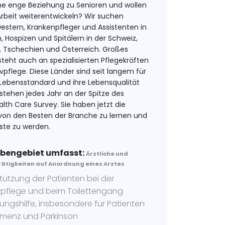
ne enge Beziehung zu Senioren und wollen
 Arbeit weiterentwickeln? Wir suchen
stern, Krankenpfleger und Assistenten in
, Hospizen und Spitälern in der Schweiz,
 Tschechien und Österreich. Großes
steht auch an spezialisierten Pflegekräften
ivpflege. Diese Länder sind seit langem für
Lebensstandard und ihre Lebensqualität
 stehen jedes Jahr an der Spitze des
lth Care Survey. Sie haben jetzt die
 von den Besten der Branche zu lernen und
este zu werden.
bengebiet umfasst:
Ärztliche und
Tätigkeiten auf Anordnung eines Arztes
tützung der Patienten bei der
rpflege und beim Toilettengang
ungshilfe, insbesondere für Patienten
emenz und Parkinson