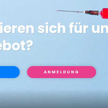
ieren sich für u
ebot?
ANMELDUNG