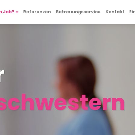
n Job?
Referenzen
Betreuungsservice
Kontakt
Ei
r
schwestern