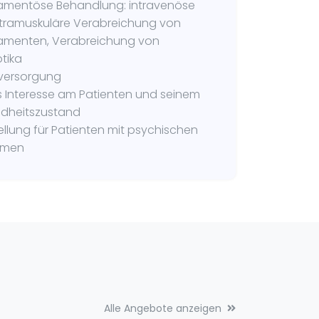
amentöse Behandlung: intravenöse
ntramuskuläre Verabreichung von
amenten, Verabreichung von
otika
ersorgung
s Interesse am Patienten und seinem
dheitszustand
tellung für Patienten mit psychischen
emen
Alle Angebote anzeigen