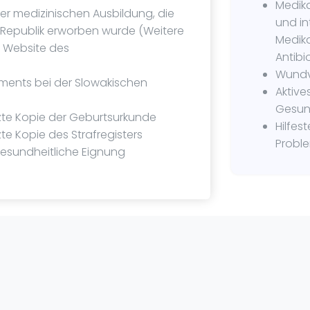
Medik
der medizinischen Ausbildung, die
und i
Republik erworben wurde (Weitere
Medik
r Website des
Antibi
Wundv
uments bei der Slowakischen
Aktive
Gesun
zte Kopie der Geburtsurkunde
Hilfes
te Kopie des Strafregisters
Probl
gesundheitliche Eignung