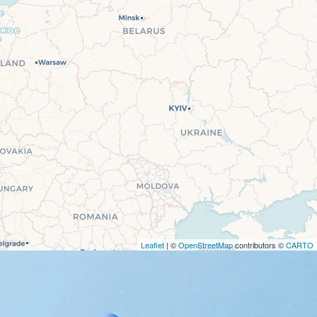
Leaflet
| ©
OpenStreetMap
contributors ©
CARTO