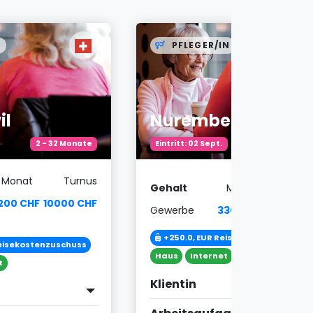
N
PFLEGER/IN
il
Nuremberg
2 - 32 Monate
Eintritt: 02 Sept.
4Wochendlic
Monat
Turnus
Gehalt
Monat
Turn
200 CHF
10000 CHF
Gewerbe
3300 EUR
3660 E
+250.0, EUR Reisekostenzuschuss
Reisekostenzuschuss
Haus
Internet
t
Klientin