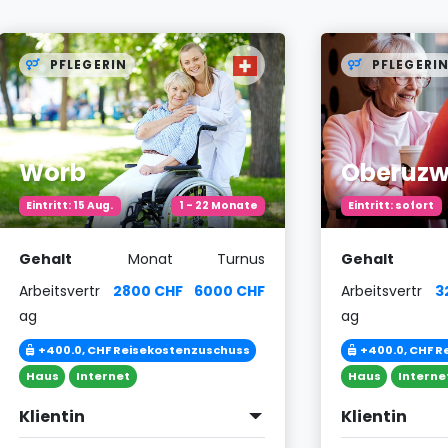
PFLEGERIN
PFLEGERI
Worb
Oberuzw
Eintritt: 15 Aug.
1 - 22 Monate
Eintritt: sofort
Gehalt
Monat
Turnus
Gehalt
Arbeitsvertr
2800 CHF
6000 CHF
Arbeitsvertr
3
ag
ag
+400.0, CHF Reisekostenzuschuss
+400.0, CHF 
Haus
Internet
Haus
Interne
Klientin
Klientin