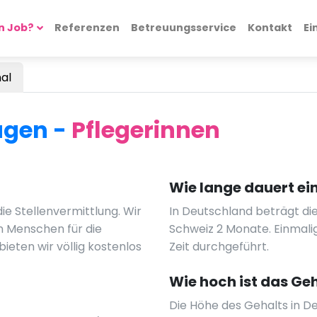
n Job?
Referenzen
Betreuungsservice
Kontakt
Ei
al
ragen -
Pflegerinnen
Wie lange dauert ein
ie Stellenvermittlung. Wir
In Deutschland beträgt di
on Menschen für die
Schweiz 2 Monate. Einmali
ieten wir völlig kostenlos
Zeit durchgeführt.
Wie hoch ist das Ge
Die Höhe des Gehalts in De