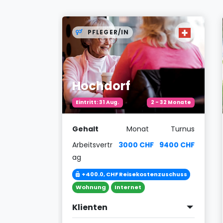
PFLEGER/IN
Hochdorf
chendlich
Eintritt: 31 Aug.
2 - 32 Monate
Gehalt
Monat
Turnus
Turnus
Arbeitsvertr
3000 CHF
9400 CHF
2950 EUR
ag
zuschuss
+400.0, CHF Reisekostenzuschuss
Wohnung
Internet
Klienten