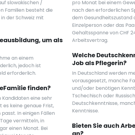
auf slowakischen /
pro Monat bei einem Gewer
n Familien besteht die
nach den erforderlichen S
 in der Schweiz mit
dem Gesundheitszustand d
Einzelperson oder das Paar
Gehaltsspanne von CHF 24
geausbildung, um als
Arbeitsvertrag.
Welche Deutschkennt
lnahme an einem
Job als Pflegerin?
erlich, jedoch ist
d erforderlich.
In Deutschland werden mei
vorausgesetzt, manche Fa
neFamilie finden?
und/oder benötigen Kenntn
Tschechisch oder Russisch.
en Kandidaten eine sehr
Deutschkenntnisse, manchm
t es keine genaue Frist,
Kenntnisse.
 passt. In einigen Fällen
Tage vermitteln, in
Bieten Sie auch Arbe
gar einen Monat. Bei
an?