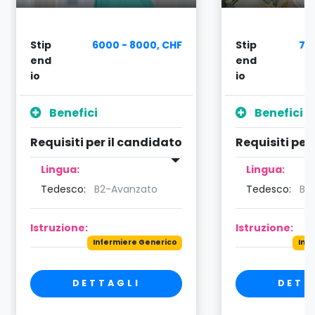
Stip
6000 - 8000, CHF
Stip
75
end
end
io
io
Benefici
Benefici
Requisiti per il candidato
Requisiti per
Lingua:
Lingua:
Tedesco:
B2-Avanzato
Tedesco:
B2
Istruzione:
Istruzione:
Infermiere Generico
Inf
DETTAGLI
DETT