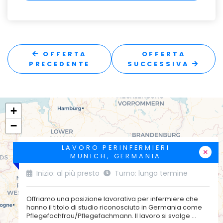
OFFERTA
OFFERTA
PRECEDENTE
SUCCESSIVA
+
−
LAVORO PERINFERMIERI
×
MUNICH, GERMANIA
Inizio: al più presto
Turno: lungo termine
Offriamo una posizione lavorativa per infermiere che
hanno il titolo di studio riconosciuto in Germania come
4500 EUR
Pflegefachfrau/Pflegefachmann. Il lavoro si svolge ...