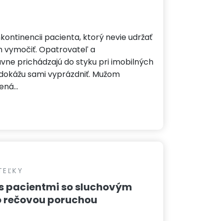
nkontinencii pacienta, ktorý nevie udržať
m vymočiť. Opatrovateľ a
vne prichádzajú do styku pri imobilných
edokážu sami vyprázdniť. Mužom
žená…
TEĽKY
s pacientmi so sluchovým
o rečovou poruchou