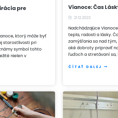
Vianoce: Čas Lásk
irácia pre
21.12.2023
Nadchádzajúce Vianoce
tepla, radosti a lásky.
anoce, ktorý môže byť
zamýšľania sa nad tým, 
starostlivosti pri
aké dobroty pripraviť na
 známy symbol tohto
ľuďoch a stretávaní sa,
ežité nielen v
ČÍTAŤ DALEJ