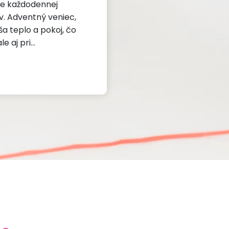
ie každodennej
ov. Adventný veniec,
a teplo a pokoj, čo
le aj pri…