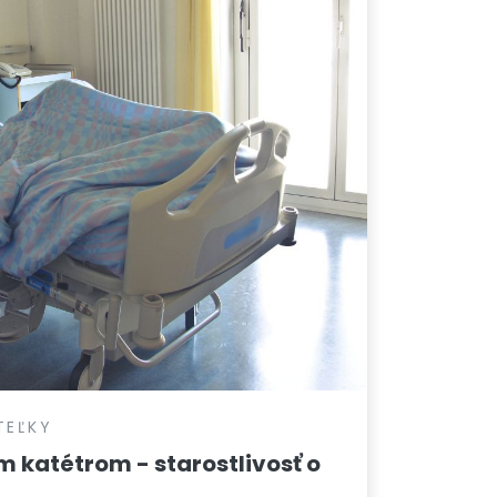
TEĽKY
 katétrom - starostlivosť o