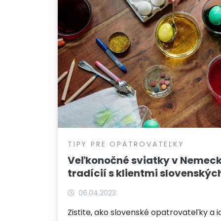
TIPY PRE OPATROVATEĽKY
Veľkonočné sviatky v Nemecku
tradícií s klientmi slovenský
06.04.2023
Zistite, ako slovenské opatrovateľky a ic