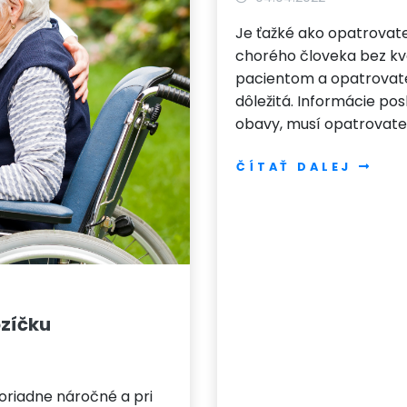
Je ťažké ako opatrovateľ
chorého človeka bez kva
pacientom a opatrovate
dôležitá. Informácie po
obavy, musí opatrovate
ČÍTAŤ DALEJ
ozíčku
oriadne náročné a pri