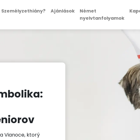
Személyzethiány?
Ajánlások
Német
Kap
nyelvtanfolyamok
mbolika:
eniorov
a Vianoce, ktorý