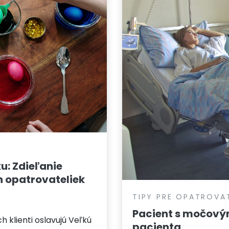
: Zdieľanie
ch opatrovateliek
TIPY PRE OPATROVA
Pacient s močovým
h klienti oslavujú Veľkú
pacienta