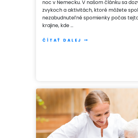
noc v Nemecku. V našom článku sa dozv
zvykoch a aktivitách, ktoré môžete spol
nezabudnuteľné spomienky počas tejto d
krajine, kde …
ČÍTAŤ DALEJ