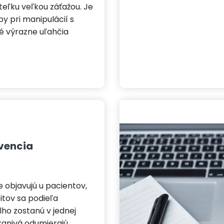
eľku veľkou záťažou. Je
y pri manipulácií s
é výrazne uľahčia
evencia
e objavujú u pacientov,
bitov sa podieľa
lho zostanú v jednej
kanivá odumierajú.