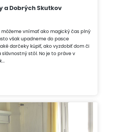
y a Dobrých Skutkov
 môžeme vnímať ako magický čas plný
 Často však upadneme do pasce
aké darčeky kúpiť, ako vyzdobiť dom či
 slávnostný stôl. No je to práve v
 k…