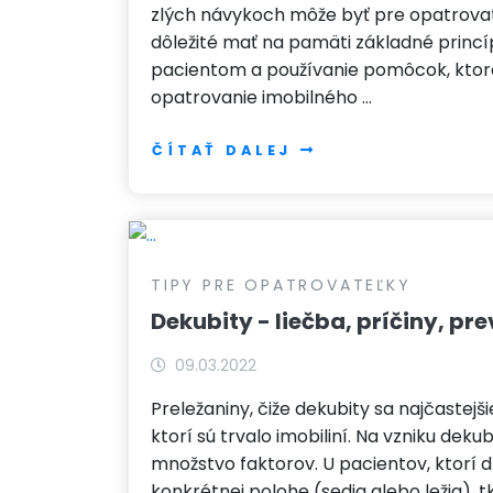
zlých návykoch môže byť pre opatrovat
dôležité mať na pamäti základné princíp
pacientom a používanie pomôcok, ktor
opatrovanie imobilného …
ČÍTAŤ DALEJ
TIPY PRE OPATROVATEĽKY
Dekubity - liečba, príčiny, pr
09.03.2022
Preležaniny, čiže dekubity sa najčastejši
ktorí sú trvalo imobiliní. Na vzniku deku
množstvo faktorov. U pacientov, ktorí d
konkrétnej polohe (sedia alebo ležia), t