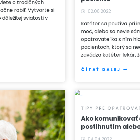
iete o tradičných
očne robiť. Vytvorte si
02.06.2022
ôležitej sviatosti v
Katéter sa používa pri i
moč, alebo sa nevie sá
opatrovateľka s ním hla
pacientoch, ktorý sa n
zavádza katéter lekár, 
ČÍTAŤ DALEJ
TIPY PRE OPATROVA
Ako komunikovať 
postihnutím aleb
04.04.2022