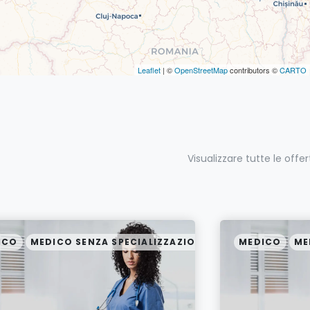
Leaflet
| ©
OpenStreetMap
contributors ©
CARTO
Visualizzare tutte le offer
ICO
MEDICO SENZA SPECIALIZZAZIONE
MEDICO
ME