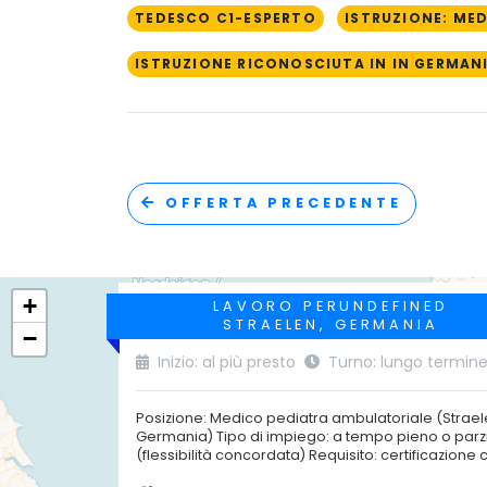
TEDESCO C1-ESPERTO
ISTRUZIONE: MED
ISTRUZIONE RICONOSCIUTA IN IN GERMAN
OFFERTA PRECEDENTE
+
LAVORO PERUNDEFINED
STRAELEN, GERMANIA
−
Inizio: al più presto
Turno: lungo termin
Posizione: Medico pediatra ambulatoriale (Strael
Germania) Tipo di impiego: a tempo pieno o parz
(flessibilità concordata) Requisito: certificazione c.