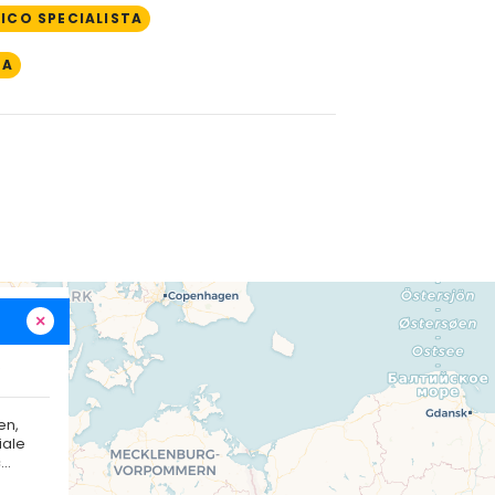
ICO SPECIALISTA
IA
×
e
en,
iale
..