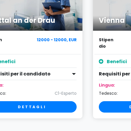
ttal an der Drau
Vienna
n
12000 - 12000, EUR
Stipen
dio
nefici
Benefici
siti per il candidato
Requisiti per
a:
Lingua:
co:
C1-Esperto
Tedesco:
DETTAGLI