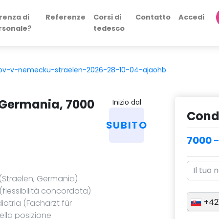
renza di
Referenze
Corsi di
Contatto
Accedi
rsonale?
tedesco
rov-v-nemecku-straelen-2026-28-10-04-ajaohb
 Germania, 7000
Inizio dal
Condi
SUBITO
7000 
(Straelen, Germania)
(flessibilità concordata)
+42
iatria (Facharzt für
ella posizione