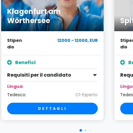
Klagenfurt am
Wörthersee
Spi
Stipen
12000 - 12000, EUR
Stipe
dio
dio
Benefici
Be
Requisiti per il candidato
Requi
Lingua:
Lingu
Tedesco:
C1-Esperto
Tedes
DETTAGLI