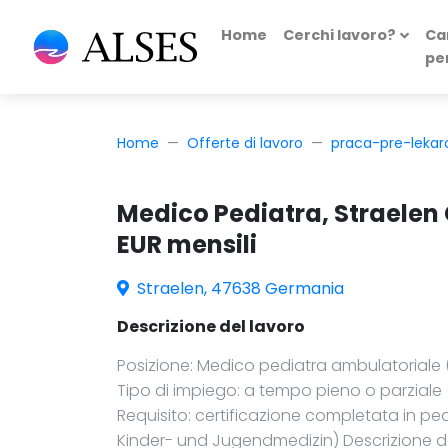
Home
Cerchi lavoro?
Ca
pe
Home
Offerte di lavoro
praca-pre-leka
Medico Pediatra, Straelen
EUR mensili
Straelen, 47638 Germania
Descrizione del lavoro
Posizione: Medico pediatra ambulatoriale 
Tipo di impiego: a tempo pieno o parziale 
Requisito: certificazione completata in ped
Kinder- und Jugendmedizin) Descrizione d