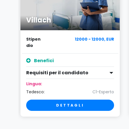
Villach
UR
Stipen
12000 - 12000, EUR
dio
Benefici
Requisiti per il candidato
Lingua:
to
Tedesco:
C1-Esperto
DETTAGLI