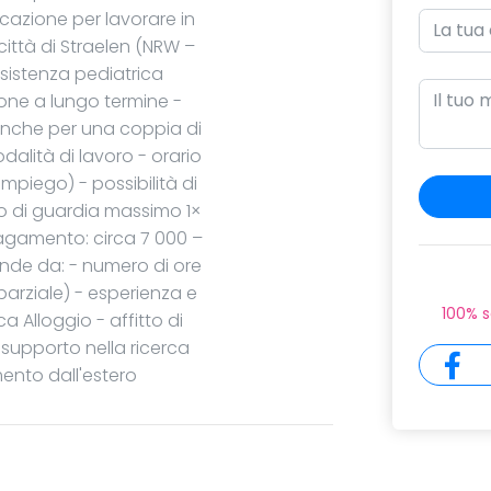
cazione per lavorare in
ittà di Straelen (NRW –
sistenza pediatrica
ione a lungo termine -
anche per una coppia di
alità di lavoro - orario
impiego) - possibilità di
io di guardia massimo 1×
pagamento: circa 7 000 –
ende da: - numero di ore
parziale) - esperienza e
100% s
a Alloggio - affitto di
 supporto nella ricerca
mento dall'estero