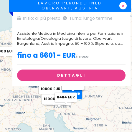
LAVORO PERUNDEFINED
×
OBERWART, AUSTRIA
Inizio: al più presto
Turno: lungo termine
Assistente Medico in Medicina Interna per Formazione in
Ematologia/Oncologia Luogo di lavoro: Oberwart,
Burgenland, Austria Impegno: 50 – 100 % Stipendio: da...
000 EUR
fino a 6601 - EUR
/mese
80000 CZK
80000 CZK
DETTAGLI
5000 EUR
4500 EUR
5000 EUR
14000 EUR
4500 EUR
5000 EUR
7380 EUR
7345 EUR
10091 EUR
10800 EUR
6601 EUR
8484 EUR
12000 EUR
12000 EUR
12000 EUR