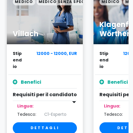
ALIZZAZIONE
MEDICO
MEDICO SENZA SPECIALIZZAZIONE
MEDICO
ME
Klagenfu
Villach
Wörther
Stip
12000 - 12000, EUR
Stip
1200
end
end
io
io
Benefici
Benefici
Requisiti per il candidato
Requisiti per
Lingua:
Lingua:
Tedesco:
C1-Esperto
Tedesco:
DETTAGLI
DETT