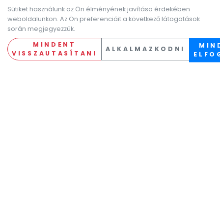
Sütiket használunk az Ön élményének javítása érdekében
weboldalunkon. Az Ön preferenciáit a következő látogatások
során megjegyezzük.
MINDENT
MIN
ALKALMAZKODNI
VISSZAUTASÍTANI
ELFO
Legújabb állásajánlatok
Összes ajánlat megjelenítése