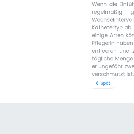
Wenn die Einfüh
regelmäßig 
Wechselinter
Kathetertyp ab
einige Arten kö
Pflegerin haben
entleeren und z
tägliche Menge 
er ungefähr zwe
verschmutzt ist.
Späť