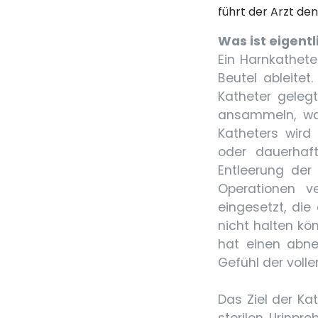
führt der Arzt de
Was ist eigentl
Ein Harnkathete
Beutel ableitet
Katheter geleg
ansammeln, was
Katheters wird
oder dauerhaft
Entleerung der
Operationen v
eingesetzt, die
nicht halten kö
hat einen abne
Gefühl der volle
Das Ziel der Ka