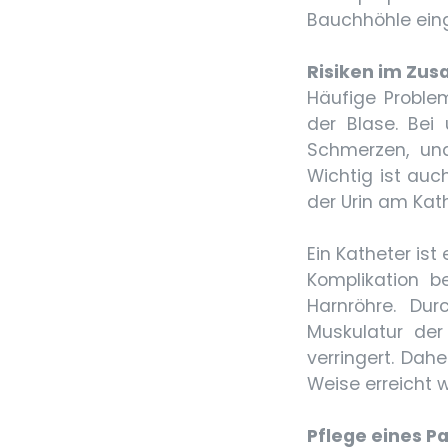
Bauchhöhle eing
Risiken im Zu
Häufige Proble
der Blase. Bei
Schmerzen, un
Wichtig ist auc
der Urin am Kath
Ein Katheter is
Komplikation b
Harnröhre. Du
Muskulatur de
verringert. Dahe
Weise erreicht 
Pflege eines P