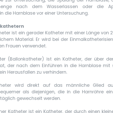
obe zur Untersuchung, die Spülung der Harnblase
menge nach dem Wasserlassen oder die Appl
in die Harnblase vor einer Untersuchung.
nkathetern
heter ist ein gerader Katheter mit einer Länge von 
chem Material. Er wird bei der Einmalkatheterisie
n Frauen verwendet.
ter (Ballonkatheter) ist ein Katheter, der über d
hat, der nach dem Einführen in die Harnblase mit
 ein Herausfallen zu verhindern.
heter wird direkt auf das männliche Glied auf
equemer als diejenigen, die in die Harnröhre ei
täglich gewechselt werden.
er Katheter ist ein Katheter, der durch einen klein