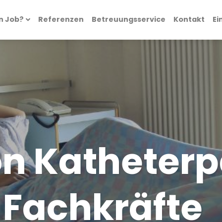
n Job?
Referenzen
Betreuungsservice
Kontakt
Ei
on Katheterp
r Fachkräfte