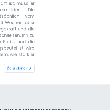
aft ist, muss er
rmeiden. Die
tsächlich vom
-3 Wochen, aber
egekraft und die
chließen, ihn zu
ie Farbe und die
beutel ist, wird
em, wie stark er
Ďalší článok