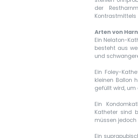
sterilen Urinpr
der Restharn
Kontrastmittels 
Arten von Har
Ein Nelaton-Kat
besteht aus wei
und schwangere
Ein Foley-Kathe
kleinen Ballon 
gefüllt wird, um
Ein Kondomkat
Katheter sind b
müssen jedoch 
Ein suprapubisch