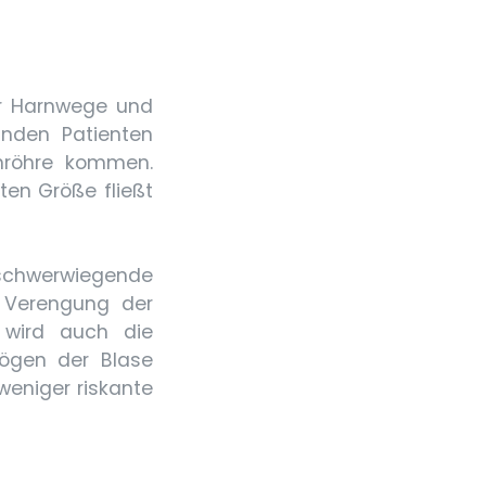
er Harnwege und
inden Patienten
nröhre kommen.
ten Größe fließt
e schwerwiegende
e Verengung der
 wird auch die
ögen der Blase
 weniger riskante